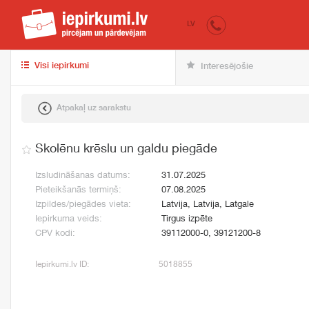
iepirkumi.lv
pir
LV
Visi iepirkumi
Interesējošie
Atpakaļ uz sarakstu
Skolēnu krēslu un galdu piegāde
Izsludināšanas datums:
31.07.2025
Pieteikšanās termiņš:
07.08.2025
Izpildes/piegādes vieta:
Latvija, Latvija, Latgale
Iepirkuma veids:
Tirgus izpēte
CPV kodi:
39112000-0, 39121200-8
Iepirkumi.lv ID:
5018855