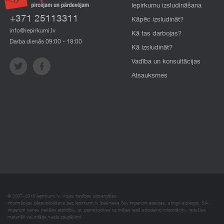
Iepirkumu izsludināšana
+371 25113311
Kāpēc izsludināt?
info@iepirkumi.lv
Kā tas darbojas?
Darba dienās 09:00 - 18:00
Kā izsludināt?
Vadība un konsultācijas
Atsauksmes
© 2007–2018 Iepirkumi.lv. Visas tiesības aizsargātas.
Informācijas pārpublicēšana bez iepirkumi.lv īpašnieka SIA Imperum atļaujas, stingri aizliegta. SIA
Imperum nenes nekādu atbildību, ja, pamatojoties uz mājas lapā atrodamo informāciju, radušies
materiāli vai citāda veida zaudējumi.