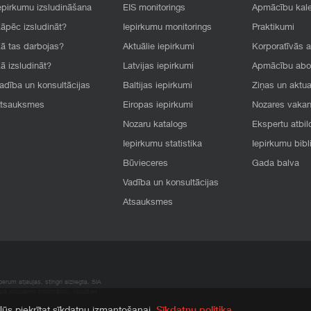
epirkumu izsludināšana
EIS monitorings
Apmācību kal
āpēc izsludināt?
Iepirkumu monitorings
Praktikumi
ā tas darbojas?
Aktuālie iepirkumi
Korporatīvās 
ā izsludināt?
Latvijas iepirkumi
Apmācību ab
adība un konsultācijas
Baltijas iepirkumi
Ziņas un aktua
tsauksmes
Eiropas iepirkumi
Nozares vaka
Nozaru katalogs
Ekspertu atbil
Iepirkumu statistika
Iepirkumu bibl
Būvieceres
Gada balva
Vadība un konsultācijas
Atsauksmes
rum atļaujas, stingri aizliegta. SIA
apā atrodamo informāciju, radušies