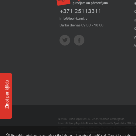
I
+371 25113311
K
info@iepirkumi.lv
K
Darba dienās 09:00 - 18:00
K
V
A
Ziņot par kļūdu
© 2007–2018 Iepirkumi.lv. Visas tiesības aizsargātas.
Informācijas pārpublicēšana bez iepirkumi.lv īpašnieka SIA Impe
Imperum nenes nekādu atbildību, ja, pamatojoties uz mājas l
materiāli vai citāda veida zaudējumi.