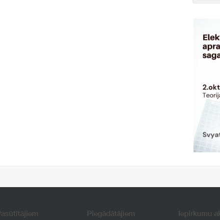
asūtītājiem
Piegādātājiem
Iepirkumu a