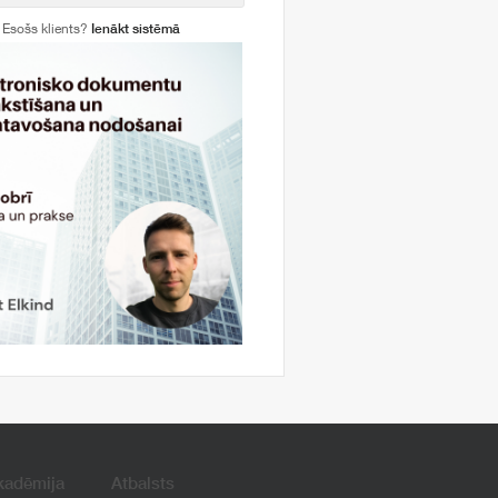
Esošs klients?
Ienākt sistēmā
kadēmija
Atbalsts