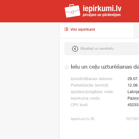
iep
Visi iepirkumi
Atpakaļ uz sarakstu
Ielu un ceļu uzturēšanas da
Izsludināšanas datums:
29.07
Pieteikšanās termiņš:
12.08
Izpildes/piegādes vieta:
Latvij
Iepirkuma veids:
Paziņo
CPV kodi:
45233
Iepirkumi.lv ID:
50156