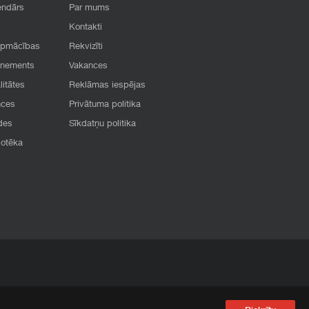
endārs
Par mums
Kontakti
apmācības
Rekvizīti
onements
Vakances
litātes
Reklāmas iespējas
nces
Privātuma politika
des
Sīkdatņu politika
iotēka