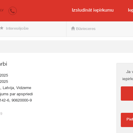
irkumi.lv
pircējam un pārdevējam
Izsludināt iepirkumu
Ie
LV
Interesējošie
Būvieceres
rbi
Ja 
.2025
iepir
.2025
a, Latvija, Vidzeme
jums par apspriedi
142-6, 90620000-9
19
Pie