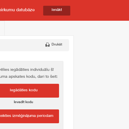
pirkumu datubāze
Ienākt
Drukāt
vēlies iegādāties individuālu šī
kuma apskates kodu, dari to šeit:
Iegādāties kodu
Ievadīt kodu
teikties izmēģinājuma periodam