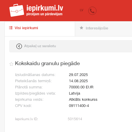
iepirkumi.lv
pir
LV
Visi iepirkumi
Interesējošie
Atpakaļ uz sarakstu
Kokskaidu granulu piegāde
Izsludināšanas datums:
29.07.2025
Pieteikšanās termiņš:
14.08.2025
Plānotā summa:
70000.00 EUR
Izpildes/piegādes vieta:
Latvija
Iepirkuma veids:
Atklāts konkurss
CPV kodi:
09111400-4
Iepirkumi.lv ID:
5015614