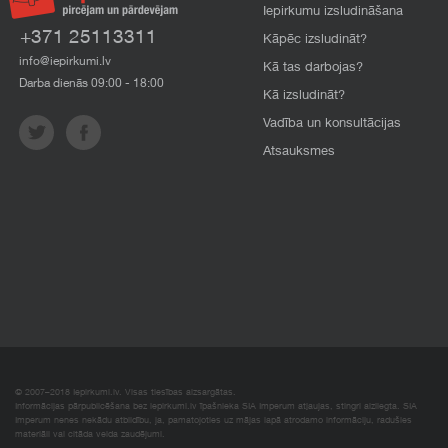
Iepirkumu izsludināšana
+371 25113311
Kāpēc izsludināt?
info@iepirkumi.lv
Kā tas darbojas?
Darba dienās 09:00 - 18:00
Kā izsludināt?
Vadība un konsultācijas
Atsauksmes
© 2007–2018 Iepirkumi.lv. Visas tiesības aizsargātas.
Informācijas pārpublicēšana bez iepirkumi.lv īpašnieka SIA Imperum atļaujas, stingri aizliegta. SIA
Imperum nenes nekādu atbildību, ja, pamatojoties uz mājas lapā atrodamo informāciju, radušies
materiāli vai citāda veida zaudējumi.