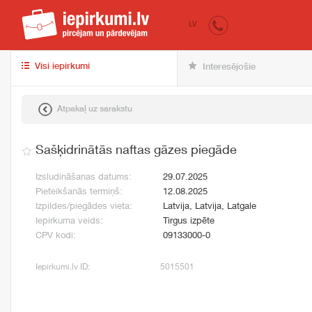
iepirkumi.lv
pir
LV
Visi iepirkumi
Interesējošie
Atpakaļ uz sarakstu
Sašķidrinātās naftas gāzes piegāde
Izsludināšanas datums:
29.07.2025
Pieteikšanās termiņš:
12.08.2025
Izpildes/piegādes vieta:
Latvija, Latvija, Latgale
Iepirkuma veids:
Tirgus izpēte
CPV kodi:
09133000-0
Iepirkumi.lv ID:
5015501