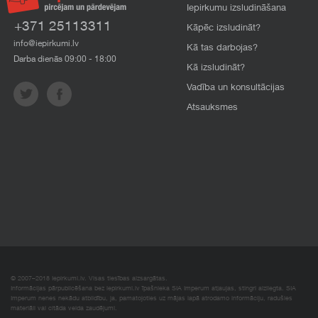
Iepirkumu izsludināšana
+371 25113311
Kāpēc izsludināt?
info@iepirkumi.lv
Kā tas darbojas?
Darba dienās 09:00 - 18:00
Kā izsludināt?
Vadība un konsultācijas
Atsauksmes
© 2007–2018 Iepirkumi.lv. Visas tiesības aizsargātas.
Informācijas pārpublicēšana bez iepirkumi.lv īpašnieka SIA Imperum atļaujas, stingri aizliegta. SIA
Imperum nenes nekādu atbildību, ja, pamatojoties uz mājas lapā atrodamo informāciju, radušies
materiāli vai citāda veida zaudējumi.