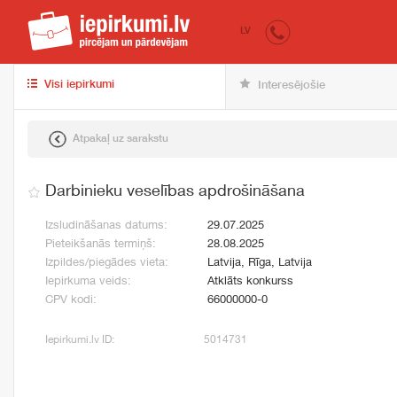
iepirkumi.lv
pir
LV
Visi iepirkumi
Interesējošie
Atpakaļ uz sarakstu
Darbinieku veselības apdrošināšana
Izsludināšanas datums:
29.07.2025
Pieteikšanās termiņš:
28.08.2025
Izpildes/piegādes vieta:
Latvija, Rīga, Latvija
Iepirkuma veids:
Atklāts konkurss
CPV kodi:
66000000-0
Iepirkumi.lv ID:
5014731