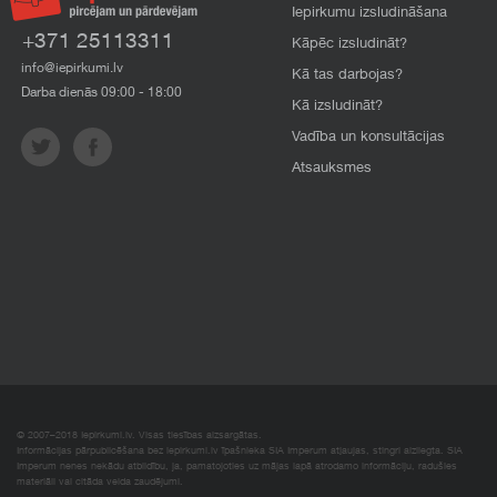
Iepirkumu izsludināšana
+371 25113311
Kāpēc izsludināt?
info@iepirkumi.lv
Kā tas darbojas?
Darba dienās 09:00 - 18:00
Kā izsludināt?
Vadība un konsultācijas
Atsauksmes
© 2007–2018 Iepirkumi.lv. Visas tiesības aizsargātas.
Informācijas pārpublicēšana bez iepirkumi.lv īpašnieka SIA Imperum atļaujas, stingri aizliegta. SIA
Imperum nenes nekādu atbildību, ja, pamatojoties uz mājas lapā atrodamo informāciju, radušies
materiāli vai citāda veida zaudējumi.