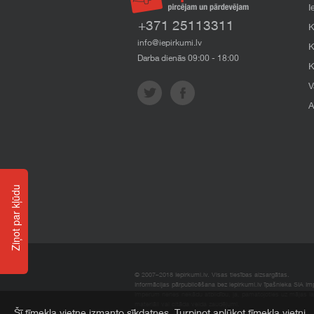
I
+371 25113311
K
info@iepirkumi.lv
K
Darba dienās 09:00 - 18:00
K
V
A
Ziņot par kļūdu
© 2007–2018 Iepirkumi.lv. Visas tiesības aizsargātas.
Informācijas pārpublicēšana bez iepirkumi.lv īpašnieka SIA Impe
Imperum nenes nekādu atbildību, ja, pamatojoties uz mājas l
materiāli vai citāda veida zaudējumi.