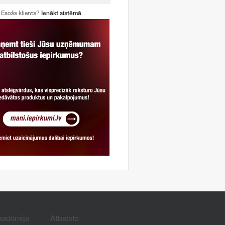
Esošs klients?
Ienākt sistēmā
kadēmija
Atbalsts