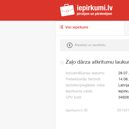
iep
Visi iepirkumi
Atpakaļ uz sarakstu
Zaļo dārza atkritumu lauk
Izsludināšanas datums:
28.07
Pieteikšanās termiņš:
14.08
Izpildes/piegādes vieta:
Latvij
Iepirkuma veids:
Iepirk
CPV kodi:
34928
Iepirkumi.lv ID:
50134