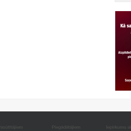
asūtītājiem
Piegādātājiem
Iepirkumu a