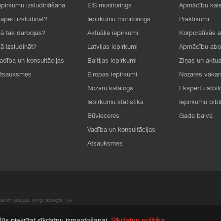
epirkumu izsludināšana
EIS monitorings
Apmācību kal
āpēc izsludināt?
Iepirkumu monitorings
Praktikumi
ā tas darbojas?
Aktuālie iepirkumi
Korporatīvās 
ā izsludināt?
Latvijas iepirkumi
Apmācību ab
adība un konsultācijas
Baltijas iepirkumi
Ziņas un aktua
tsauksmes
Eiropas iepirkumi
Nozares vaka
Nozaru katalogs
Ekspertu atbil
Iepirkumu statistika
Iepirkumu bibl
Būvieceres
Gada balva
Vadība un konsultācijas
Atsauksmes
rum atļaujas, stingri aizliegta. SIA
apā atrodamo informāciju, radušies