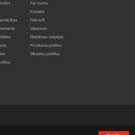
endārs
Par mums
Kontakti
apmācības
Rekvizīti
onements
Vakances
litātes
Reklāmas iespējas
nces
Privātuma politika
des
Sīkdatņu politika
iotēka