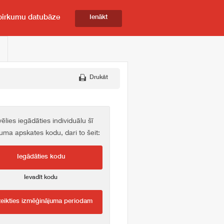
pirkumu datubāze
Ienākt
Drukāt
vēlies iegādāties individuālu šī
kuma apskates kodu, dari to šeit:
Iegādāties kodu
Ievadīt kodu
teikties izmēģinājuma periodam