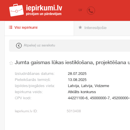
iepirkumi.lv
pir
LV
Visi iepirkumi
Interesējošie
Atpakaļ uz sarakstu
Jumta gaismas lūkas iestiklošana, projektēšana 
Izsludināšanas datums:
28.07.2025
Pieteikšanās termiņš:
13.08.2025
Izpildes/piegādes vieta:
Latvija, Latvija, Vidzeme
Iepirkuma veids:
Atklāts konkurss
CPV kodi:
44221100-6, 45000000-7, 45200000-
Iepirkumi.lv ID:
5013408