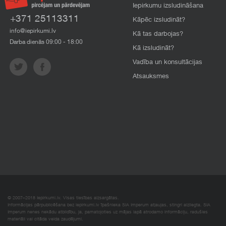
Iepirkumu izsludināšana
+371 25113311
Kāpēc izsludināt?
info@iepirkumi.lv
Kā tas darbojas?
Darba dienās 09:00 - 18:00
Kā izsludināt?
Vadība un konsultācijas
Atsauksmes
© 2007–2018 Iepirkumi.lv. Visas tiesības aizsargātas.
Informācijas pārpublicēšana bez iepirkumi.lv īpašnieka SIA Imperum atļaujas, stingri aizliegta. SIA
Imperum nenes nekādu atbildību, ja, pamatojoties uz mājas lapā atrodamo informāciju, radušies
materiāli vai citāda veida zaudējumi.