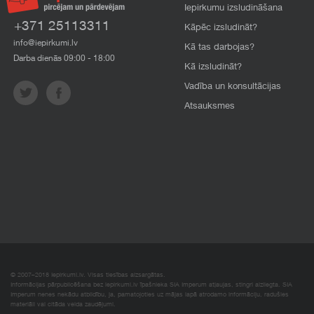
Iepirkumu izsludināšana
+371 25113311
Kāpēc izsludināt?
info@iepirkumi.lv
Kā tas darbojas?
Darba dienās 09:00 - 18:00
Kā izsludināt?
Vadība un konsultācijas
Atsauksmes
© 2007–2018 Iepirkumi.lv. Visas tiesības aizsargātas.
Informācijas pārpublicēšana bez iepirkumi.lv īpašnieka SIA Imperum atļaujas, stingri aizliegta. SIA
Imperum nenes nekādu atbildību, ja, pamatojoties uz mājas lapā atrodamo informāciju, radušies
materiāli vai citāda veida zaudējumi.