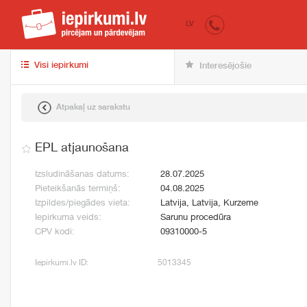
iepirkumi.lv
pir
LV
Visi iepirkumi
Interesējošie
Atpakaļ uz sarakstu
EPL atjaunošana
Izsludināšanas datums:
28.07.2025
Pieteikšanās termiņš:
04.08.2025
Izpildes/piegādes vieta:
Latvija, Latvija, Kurzeme
Iepirkuma veids:
Sarunu procedūra
CPV kodi:
09310000-5
Iepirkumi.lv ID:
5013345