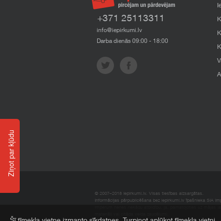
I
+371 25113311
K
info@iepirkumi.lv
K
Darba dienās 09:00 - 18:00
K
V
A
Ziņot par kļūdu
© 2007–2018 Iepirkumi.lv. Visas tiesības aizsargātas.
Informācijas pārpublicēšana bez iepirkumi.lv īpašnieka SIA Impe
Imperum nenes nekādu atbildību, ja, pamatojoties uz mājas l
materiāli vai citāda veida zaudējumi.