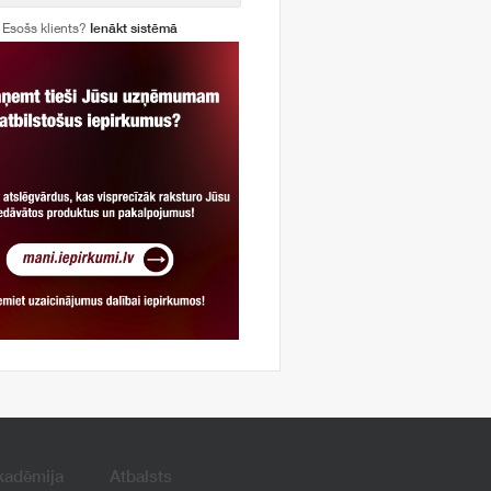
Esošs klients?
Ienākt sistēmā
kadēmija
Atbalsts