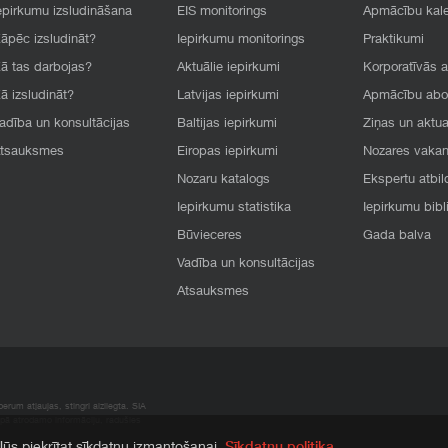
epirkumu izsludināšana
EIS monitorings
Apmācību kal
āpēc izsludināt?
Iepirkumu monitorings
Praktikumi
ā tas darbojas?
Aktuālie iepirkumi
Korporatīvās 
ā izsludināt?
Latvijas iepirkumi
Apmācību ab
adība un konsultācijas
Baltijas iepirkumi
Ziņas un aktua
tsauksmes
Eiropas iepirkumi
Nozares vaka
Nozaru katalogs
Ekspertu atbil
Iepirkumu statistika
Iepirkumu bibl
Būvieceres
Gada balva
Vadība un konsultācijas
Atsauksmes
rum atļaujas, stingri aizliegta. SIA
apā atrodamo informāciju, radušies