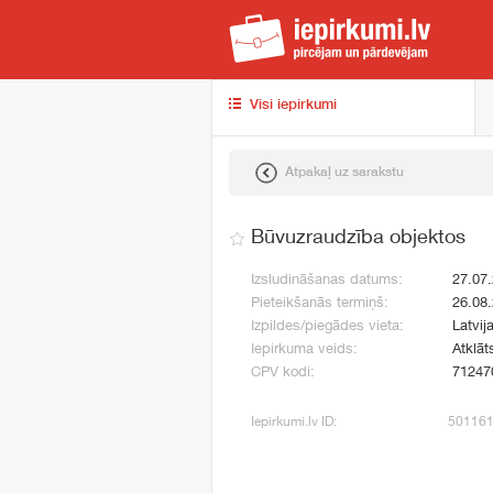
iep
Visi iepirkumi
Atpakaļ uz sarakstu
Būvuzraudzība objektos
Izsludināšanas datums:
27.07
Pieteikšanās termiņš:
26.08
Izpildes/piegādes vieta:
Latvij
Iepirkuma veids:
Atklāt
CPV kodi:
71247
Iepirkumi.lv ID:
50116