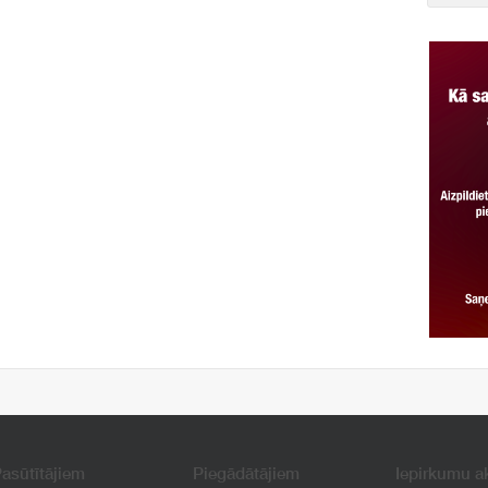
asūtītājiem
Piegādātājiem
Iepirkumu a