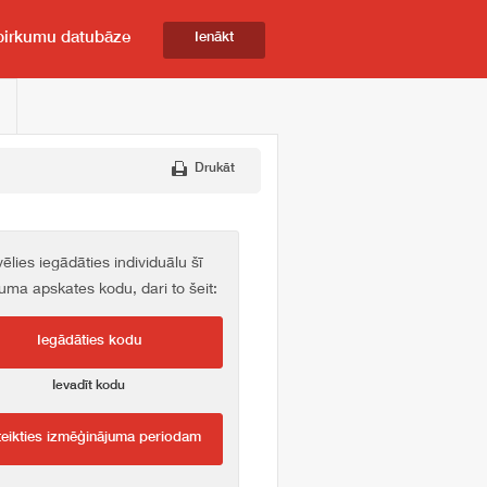
pirkumu datubāze
Ienākt
Drukāt
vēlies iegādāties individuālu šī
kuma apskates kodu, dari to šeit:
Iegādāties kodu
Ievadīt kodu
teikties izmēģinājuma periodam