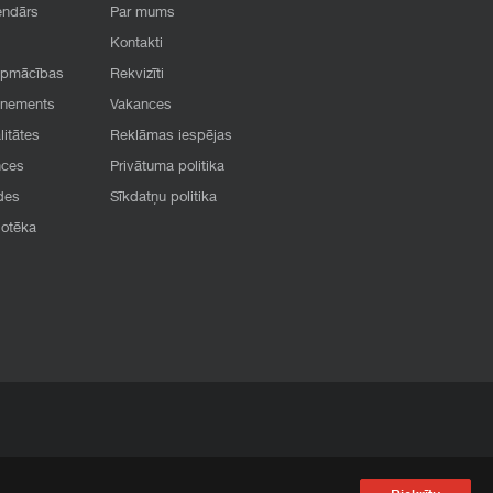
endārs
Par mums
Kontakti
apmācības
Rekvizīti
onements
Vakances
litātes
Reklāmas iespējas
nces
Privātuma politika
des
Sīkdatņu politika
iotēka