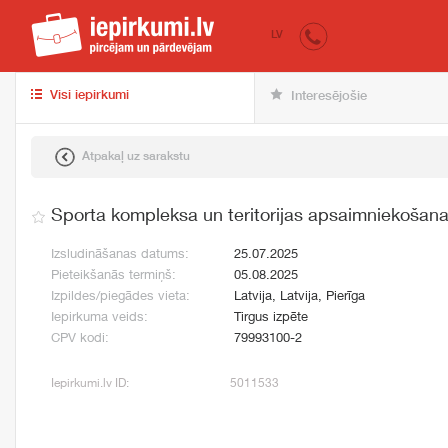
iepirkumi.lv
pir
LV
Visi iepirkumi
Interesējošie
Atpakaļ uz sarakstu
Sporta kompleksa un teritorijas apsaimniekošan
Izsludināšanas datums:
25.07.2025
Pieteikšanās termiņš:
05.08.2025
Izpildes/piegādes vieta:
Latvija, Latvija, Pierīga
Iepirkuma veids:
Tirgus izpēte
CPV kodi:
79993100-2
Iepirkumi.lv ID:
5011533