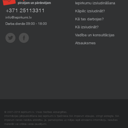
Iepirkumu izsludināšana
+371 25113311
Kāpēc izsludināt?
info@iepirkumi.lv
Kā tas darbojas?
Darba dienās 09:00 - 18:00
Kā izsludināt?
Vadība un konsultācijas
Atsauksmes
© 2007–2018 Iepirkumi.lv. Visas tiesības aizsargātas.
Informācijas pārpublicēšana bez iepirkumi.lv īpašnieka SIA Imperum atļaujas, stingri aizliegta. SIA
Imperum nenes nekādu atbildību, ja, pamatojoties uz mājas lapā atrodamo informāciju, radušies
materiāli vai citāda veida zaudējumi.