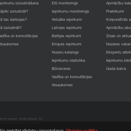
epirkumu izsludināšana
EIS monitorings
Apmācību kal
āpēc izsludināt?
Iepirkumu monitorings
Praktikumi
ā tas darbojas?
Aktuālie iepirkumi
Korporatīvās 
ā izsludināt?
Latvijas iepirkumi
Apmācību ab
adība un konsultācijas
Baltijas iepirkumi
Ziņas un aktua
tsauksmes
Eiropas iepirkumi
Nozares vaka
Nozaru katalogs
Ekspertu atbil
Iepirkumu statistika
Iepirkumu bibl
Būvieceres
Gada balva
Vadība un konsultācijas
Atsauksmes
rum atļaujas, stingri aizliegta. SIA
apā atrodamo informāciju, radušies