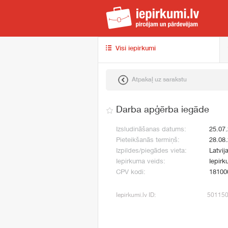
iep
Visi iepirkumi
Atpakaļ uz sarakstu
Darba apģērba iegāde
Izsludināšanas datums:
25.07
Pieteikšanās termiņš:
28.08
Izpildes/piegādes vieta:
Latvij
Iepirkuma veids:
Iepirk
CPV kodi:
18100
Iepirkumi.lv ID:
50115