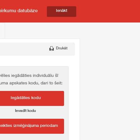
pirkumu datubāze
Ienākt
Drukāt
vēlies iegādāties individuālu šī
kuma apskates kodu, dari to šeit:
Iegādāties kodu
Ievadīt kodu
teikties izmēģinājuma periodam