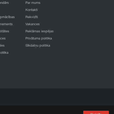
endārs
Par mums
Kontakti
apmācības
Rekvizīti
onements
Vakances
litātes
Reklāmas iespējas
nces
Privātuma politika
des
Sīkdatņu politika
iotēka