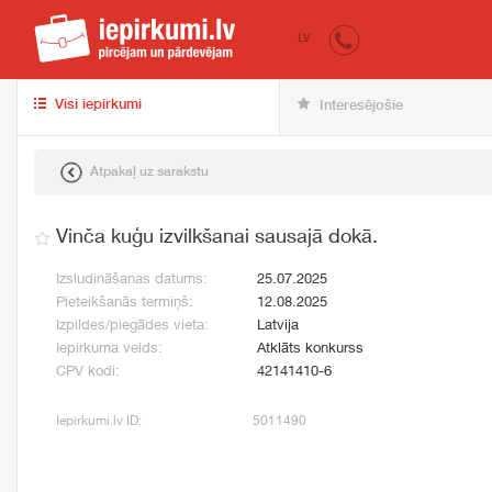
iepirkumi.lv
pir
LV
Visi iepirkumi
Interesējošie
Atpakaļ uz sarakstu
Vinča kuģu izvilkšanai sausajā dokā.
Izsludināšanas datums:
25.07.2025
Pieteikšanās termiņš:
12.08.2025
Izpildes/piegādes vieta:
Latvija
Iepirkuma veids:
Atklāts konkurss
CPV kodi:
42141410-6
Iepirkumi.lv ID:
5011490