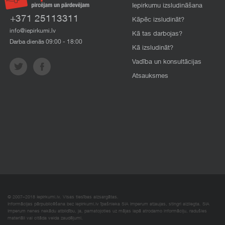
Iepirkumu izsludināšana
+371 25113311
Kāpēc izsludināt?
info@iepirkumi.lv
Kā tas darbojas?
Darba dienās 09:00 - 18:00
Kā izsludināt?
Vadība un konsultācijas
Atsauksmes
© 2007–2018 Iepirkumi.lv. Visas tiesības aizsargātas.
Informācijas pārpublicēšana bez iepirkumi.lv īpašnieka SIA Imperum atļaujas, stingri aizliegta. SIA
Imperum nenes nekādu atbildību, ja, pamatojoties uz mājas lapā atrodamo informāciju, radušies
materiāli vai citāda veida zaudējumi.