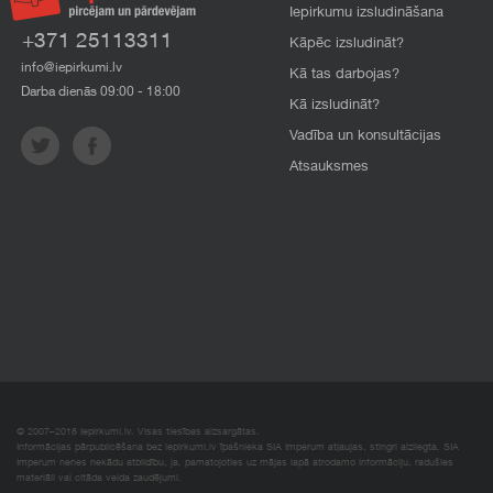
Iepirkumu izsludināšana
+371 25113311
Kāpēc izsludināt?
info@iepirkumi.lv
Kā tas darbojas?
Darba dienās 09:00 - 18:00
Kā izsludināt?
Vadība un konsultācijas
Atsauksmes
© 2007–2018 Iepirkumi.lv. Visas tiesības aizsargātas.
Informācijas pārpublicēšana bez iepirkumi.lv īpašnieka SIA Imperum atļaujas, stingri aizliegta. SIA
Imperum nenes nekādu atbildību, ja, pamatojoties uz mājas lapā atrodamo informāciju, radušies
materiāli vai citāda veida zaudējumi.