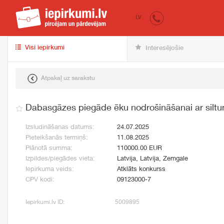
iepirkumi.lv
pir
LV
Visi iepirkumi
Interesējošie
Atpakaļ uz sarakstu
Dabasgāzes piegāde ēku nodrošināšanai ar silt
Izsludināšanas datums:
24.07.2025
Pieteikšanās termiņš:
11.08.2025
Plānotā summa:
110000.00 EUR
Izpildes/piegādes vieta:
Latvija, Latvija, Zemgale
Iepirkuma veids:
Atklāts konkurss
CPV kodi:
09123000-7
Iepirkumi.lv ID:
5009895