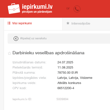
iepirkumi.lv
pir
LV
Visi iepirkumi
Interesējošie
Atpakaļ uz sarakstu
Darbinieku veselības apdrošināšana
Izsludināšanas datums:
24.07.2025
Pieteikšanās termiņš:
11.08.2025
Plānotā summa:
78750.00 EUR
Izpildes/piegādes vieta:
Latvija, Latvija, Vidzeme
Iepirkuma veids:
Atklāts konkurss
CPV kodi:
66512200-4
Iepirkumi.lv ID:
5009894