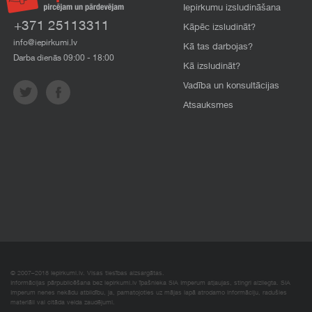
Iepirkumu izsludināšana
+371 25113311
Kāpēc izsludināt?
info@iepirkumi.lv
Kā tas darbojas?
Darba dienās 09:00 - 18:00
Kā izsludināt?
Vadība un konsultācijas
Atsauksmes
© 2007–2018 Iepirkumi.lv. Visas tiesības aizsargātas.
Informācijas pārpublicēšana bez iepirkumi.lv īpašnieka SIA Imperum atļaujas, stingri aizliegta. SIA
Imperum nenes nekādu atbildību, ja, pamatojoties uz mājas lapā atrodamo informāciju, radušies
materiāli vai citāda veida zaudējumi.