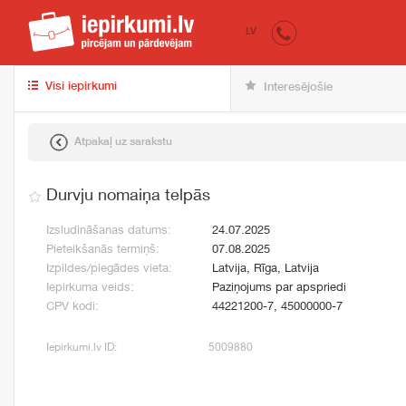
iepirkumi.lv
pir
LV
Visi iepirkumi
Interesējošie
Atpakaļ uz sarakstu
Durvju nomaiņa telpās
Izsludināšanas datums:
24.07.2025
Pieteikšanās termiņš:
07.08.2025
Izpildes/piegādes vieta:
Latvija, Rīga, Latvija
Iepirkuma veids:
Paziņojums par apspriedi
CPV kodi:
44221200-7, 45000000-7
Iepirkumi.lv ID:
5009880