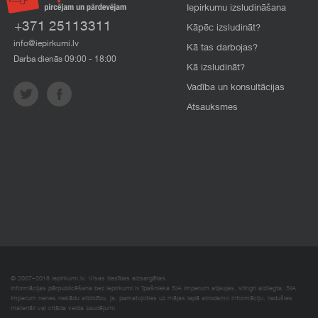
Iepirkumu izsludināšana
+371 25113311
Kāpēc izsludināt?
info@iepirkumi.lv
Kā tas darbojas?
Darba dienās 09:00 - 18:00
Kā izsludināt?
Vadība un konsultācijas
Atsauksmes
© 2007–2018 Iepirkumi.lv. Visas tiesības aizsargātas.
Informācijas pārpublicēšana bez iepirkumi.lv īpašnieka SIA Imperum atļaujas, stingri aizliegta. SIA
Imperum nenes nekādu atbildību, ja, pamatojoties uz mājas lapā atrodamo informāciju, radušies
materiāli vai citāda veida zaudējumi.