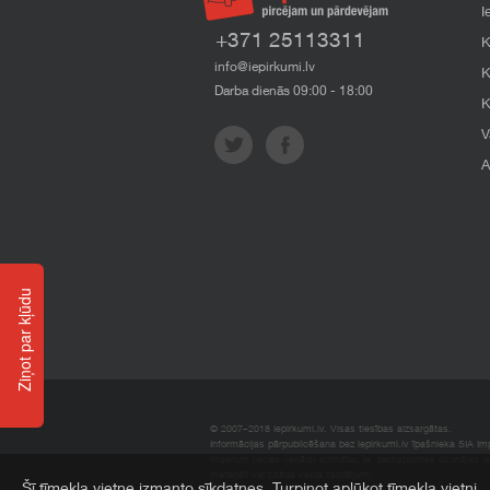
I
+371 25113311
K
info@iepirkumi.lv
K
Darba dienās 09:00 - 18:00
K
V
A
Ziņot par kļūdu
© 2007–2018 Iepirkumi.lv. Visas tiesības aizsargātas.
Informācijas pārpublicēšana bez iepirkumi.lv īpašnieka SIA Impe
Imperum nenes nekādu atbildību, ja, pamatojoties uz mājas l
materiāli vai citāda veida zaudējumi.