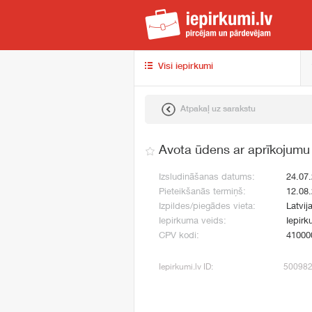
iep
Visi iepirkumi
Atpakaļ uz sarakstu
Avota ūdens ar aprīkojumu
Izsludināšanas datums:
24.07
Pieteikšanās termiņš:
12.08
Izpildes/piegādes vieta:
Latvija
Iepirkuma veids:
Iepirk
CPV kodi:
41000
Iepirkumi.lv ID:
50098