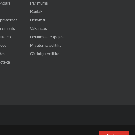
endārs
Par mums
Kontakti
apmācības
Rekvizīti
onements
Vakances
litātes
Reklāmas iespējas
nces
Privātuma politika
des
Sīkdatņu politika
iotēka