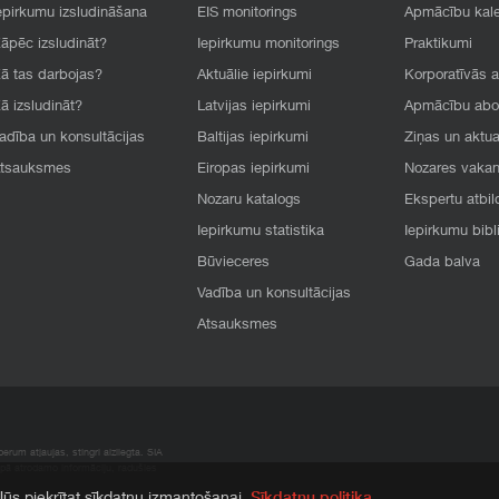
epirkumu izsludināšana
EIS monitorings
Apmācību kal
āpēc izsludināt?
Iepirkumu monitorings
Praktikumi
ā tas darbojas?
Aktuālie iepirkumi
Korporatīvās 
ā izsludināt?
Latvijas iepirkumi
Apmācību ab
adība un konsultācijas
Baltijas iepirkumi
Ziņas un aktua
tsauksmes
Eiropas iepirkumi
Nozares vaka
Nozaru katalogs
Ekspertu atbil
Iepirkumu statistika
Iepirkumu bibl
Būvieceres
Gada balva
Vadība un konsultācijas
Atsauksmes
rum atļaujas, stingri aizliegta. SIA
apā atrodamo informāciju, radušies