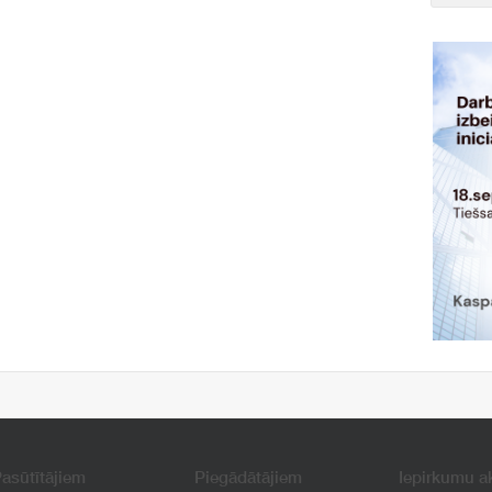
asūtītājiem
Piegādātājiem
Iepirkumu a