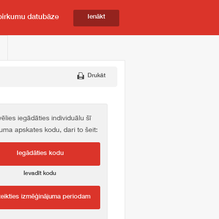
pirkumu datubāze
Ienākt
Drukāt
vēlies iegādāties individuālu šī
kuma apskates kodu, dari to šeit:
Iegādāties kodu
Ievadīt kodu
teikties izmēģinājuma periodam