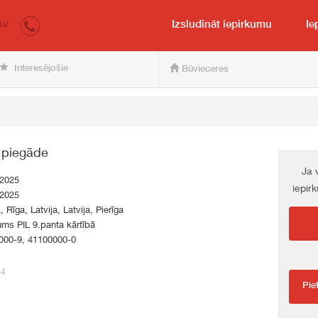
irkumi.lv
pircējam un pārdevējam
Izsludināt iepirkumu
Ie
LV
Interesējošie
Būvieceres
 piegāde
Ja 
.2025
iepir
.2025
, Rīga, Latvija, Latvija, Pierīga
ums PIL 9.panta kārtībā
000-9, 41100000-0
24
Pie