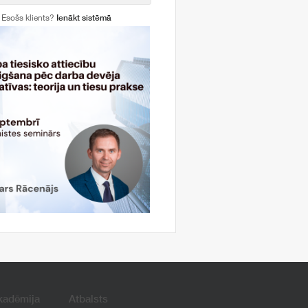
Esošs klients?
Ienākt sistēmā
kadēmija
Atbalsts