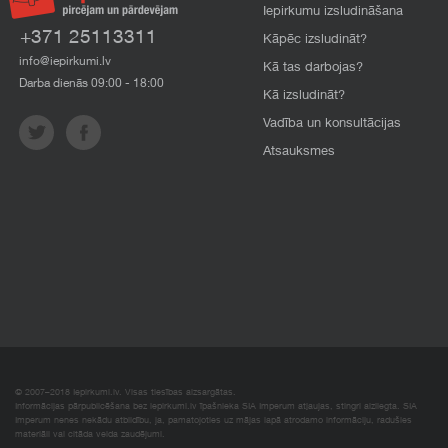
Iepirkumu izsludināšana
+371 25113311
Kāpēc izsludināt?
info@iepirkumi.lv
Kā tas darbojas?
Darba dienās 09:00 - 18:00
Kā izsludināt?
Vadība un konsultācijas
Atsauksmes
© 2007–2018 Iepirkumi.lv. Visas tiesības aizsargātas.
Informācijas pārpublicēšana bez iepirkumi.lv īpašnieka SIA Imperum atļaujas, stingri aizliegta. SIA
Imperum nenes nekādu atbildību, ja, pamatojoties uz mājas lapā atrodamo informāciju, radušies
materiāli vai citāda veida zaudējumi.