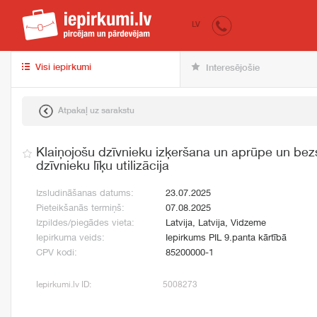
iepirkumi.lv
pir
LV
Visi iepirkumi
Interesējošie
Atpakaļ uz sarakstu
Klaiņojošu dzīvnieku izķeršana un aprūpe un be
dzīvnieku līķu utilizācija
Izsludināšanas datums:
23.07.2025
Pieteikšanās termiņš:
07.08.2025
Izpildes/piegādes vieta:
Latvija, Latvija, Vidzeme
Iepirkuma veids:
Iepirkums PIL 9.panta kārtībā
CPV kodi:
85200000-1
Iepirkumi.lv ID:
5008273