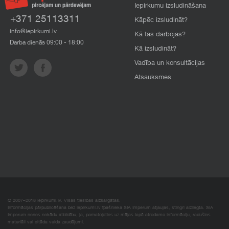
Iepirkumu izsludināšana
+371 25113311
Kāpēc izsludināt?
info@iepirkumi.lv
Kā tas darbojas?
Darba dienās 09:00 - 18:00
Kā izsludināt?
Vadība un konsultācijas
Atsauksmes
© 2007–2018 Iepirkumi.lv. Visas tiesības aizsargātas.
Informācijas pārpublicēšana bez iepirkumi.lv īpašnieka SIA Imperum atļaujas, stingri aizliegta. SIA
Imperum nenes nekādu atbildību, ja, pamatojoties uz mājas lapā atrodamo informāciju, radušies
materiāli vai citāda veida zaudējumi.