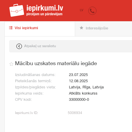
iepirkumi.lv
pir
LV
Visi iepirkumi
Interesējošie
Atpakaļ uz sarakstu
Mācību uzskates materiālu iegāde
Izsludināšanas datums:
23.07.2025
Pieteikšanās termiņš:
12.08.2025
Izpildes/piegādes vieta:
Latvija, Rīga, Latvija
Iepirkuma veids:
Atklāts konkurss
CPV kodi:
33000000-0
Iepirkumi.lv ID:
5006934