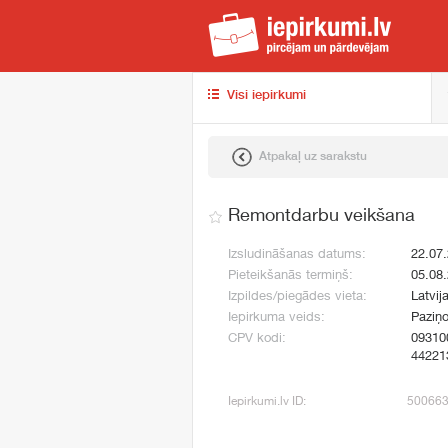
iep
Visi iepirkumi
Atpakaļ uz sarakstu
Remontdarbu veikšana
Izsludināšanas datums:
22.07
Pieteikšanās termiņš:
05.08
Izpildes/piegādes vieta:
Latvij
Iepirkuma veids:
Paziņo
CPV kodi:
09310
44221
Iepirkumi.lv ID:
50066