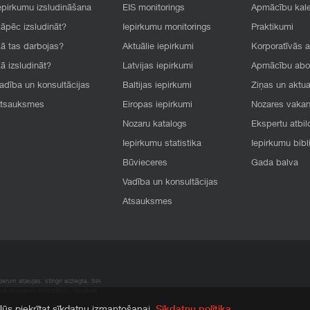
epirkumu izsludināšana
EIS monitorings
Apmācību kal
āpēc izsludināt?
Iepirkumu monitorings
Praktikumi
ā tas darbojas?
Aktuālie iepirkumi
Korporatīvās 
ā izsludināt?
Latvijas iepirkumi
Apmācību ab
adība un konsultācijas
Baltijas iepirkumi
Ziņas un aktua
tsauksmes
Eiropas iepirkumi
Nozares vaka
Nozaru katalogs
Ekspertu atbil
Iepirkumu statistika
Iepirkumu bibl
Būvieceres
Gada balva
Vadība un konsultācijas
Atsauksmes
rum atļaujas, stingri aizliegta. SIA
apā atrodamo informāciju, radušies