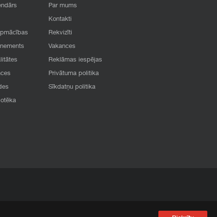
endārs
Par mums
Kontakti
apmācības
Rekvizīti
onements
Vakances
litātes
Reklāmas iespējas
nces
Privātuma politika
des
Sīkdatņu politika
iotēka