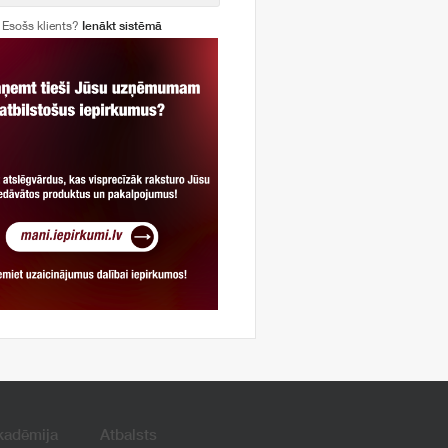
Esošs klients?
Ienākt sistēmā
kadēmija
Atbalsts