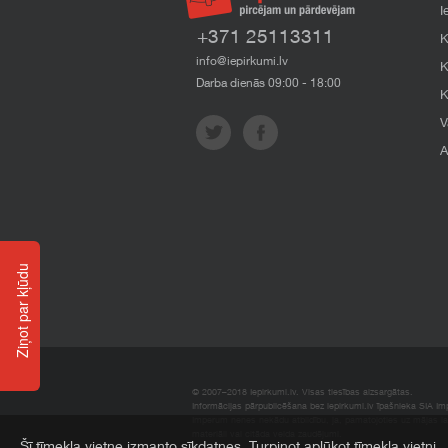
I
+371 25113311
K
info@iepirkumi.lv
K
Darba dienās 09:00 - 18:00
K
V
A
Ziņot par kļūdu
© 2007–2018 Iepirkumi.lv. Visas tiesības aizsargātas.
Informācijas pārpublicēšana bez iepirkumi.lv īpašnieka SIA Impe
Imperum nenes nekādu atbildību, ja, pamatojoties uz mājas l
materiāli vai citāda veida zaudējumi.