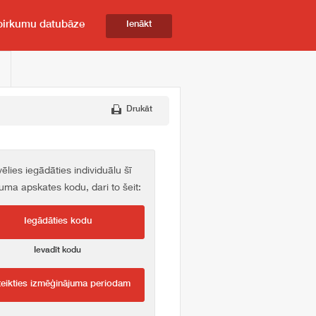
pirkumu datubāze
Ienākt
Drukāt
vēlies iegādāties individuālu šī
kuma apskates kodu, dari to šeit:
Iegādāties kodu
Ievadīt kodu
teikties izmēģinājuma periodam