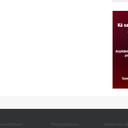
asūtītājiem
Piegādātājiem
Iepirkumu a