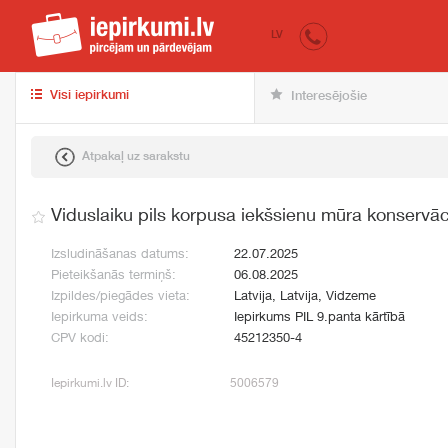
iepirkumi.lv
pir
LV
Visi iepirkumi
Interesējošie
Atpakaļ uz sarakstu
Viduslaiku pils korpusa iekšsienu mūra konservāc
Izsludināšanas datums:
22.07.2025
Pieteikšanās termiņš:
06.08.2025
Izpildes/piegādes vieta:
Latvija, Latvija, Vidzeme
Iepirkuma veids:
Iepirkums PIL 9.panta kārtībā
CPV kodi:
45212350-4
Iepirkumi.lv ID:
5006579