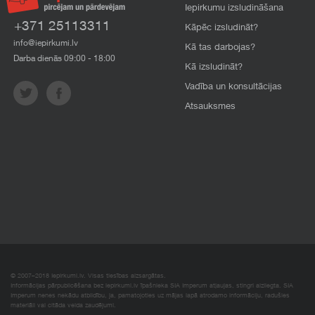
Iepirkumu izsludināšana
+371 25113311
Kāpēc izsludināt?
info@iepirkumi.lv
Kā tas darbojas?
Darba dienās 09:00 - 18:00
Kā izsludināt?
Vadība un konsultācijas
Atsauksmes
© 2007–2018 Iepirkumi.lv. Visas tiesības aizsargātas.
Informācijas pārpublicēšana bez iepirkumi.lv īpašnieka SIA Imperum atļaujas, stingri aizliegta. SIA
Imperum nenes nekādu atbildību, ja, pamatojoties uz mājas lapā atrodamo informāciju, radušies
materiāli vai citāda veida zaudējumi.