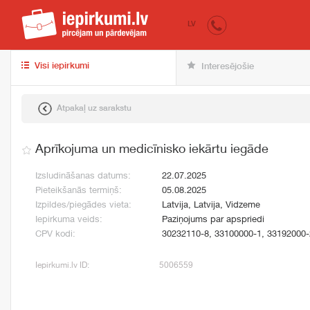
iepirkumi.lv
pir
LV
Visi iepirkumi
Interesējošie
Atpakaļ uz sarakstu
Aprīkojuma un medicīnisko iekārtu iegāde
Izsludināšanas datums:
22.07.2025
Pieteikšanās termiņš:
05.08.2025
Izpildes/piegādes vieta:
Latvija, Latvija, Vidzeme
Iepirkuma veids:
Paziņojums par apspriedi
CPV kodi:
30232110-8, 33100000-1, 33192000-
Iepirkumi.lv ID:
5006559