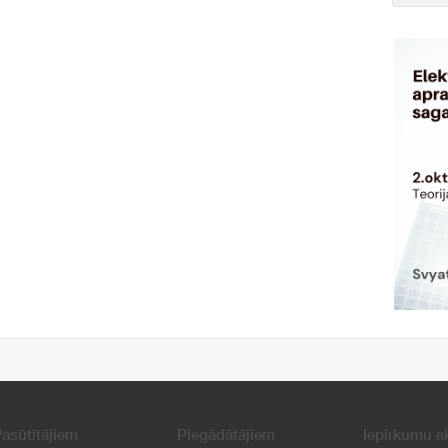
asūtītājiem
Piegādātājiem
Iepirkumu a