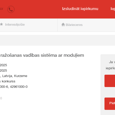
irkumi.lv
pircējam un pārdevējam
Izsludināt iepirkumu
Ie
LV
Interesējošie
Būvieceres
a ražošanas vadības sistēma ar moduļiem
Ja 
.2025
iepir
.2025
a, Latvija, Kurzeme
s konkurss
000-6, 42961000-0
20
Pie