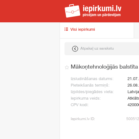
iep
Visi iepirkumi
Atpakaļ uz sarakstu
Mākoņtehnoloģijās balstīt
Izsludināšanas datums:
21.07
Pieteikšanās termiņš:
26.08
Izpildes/piegādes vieta:
Latvij
Iepirkuma veids:
Atklāt
CPV kodi:
42000
Iepirkumi.lv ID:
50051