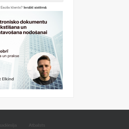
Esošs klients?
Ienākt sistēmā
kadēmija
Atbalsts