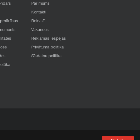
endārs
Par mums
Kontakti
apmācības
Rekvizīti
onements
Vakances
litātes
Reklāmas iespējas
nces
Privātuma politika
des
Sīkdatņu politika
iotēka