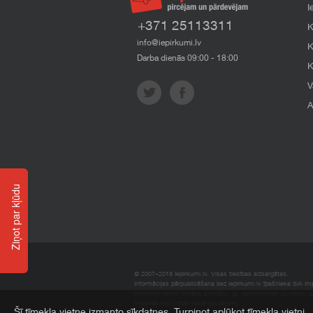
I
+371 25113311
K
info@iepirkumi.lv
K
Darba dienās 09:00 - 18:00
K
V
A
Ziņot par kļūdu
© 2007–2018 Iepirkumi.lv. Visas tiesības aizsargātas.
Informācijas pārpublicēšana bez iepirkumi.lv īpašnieka SIA Impe
Imperum nenes nekādu atbildību, ja, pamatojoties uz mājas l
materiāli vai citāda veida zaudējumi.