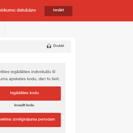
pirkumu datubāze
Ienākt
Drukāt
vēlies iegādāties individuālu šī
kuma apskates kodu, dari to šeit:
Iegādāties kodu
Ievadīt kodu
teikties izmēģinājuma periodam