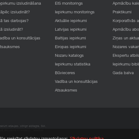
epirkumu izsludināšana
EIS monitorings
Apmācību kal
āpēc izsludināt?
Iepirkumu monitorings
Praktikumi
ā tas darbojas?
Aktuālie iepirkumi
Korporatīvās 
ā izsludināt?
Latvijas iepirkumi
Apmācību ab
adība un konsultācijas
Baltijas iepirkumi
Ziņas un aktua
tsauksmes
Eiropas iepirkumi
Nozares vaka
Nozaru katalogs
Ekspertu atbil
Iepirkumu statistika
Iepirkumu bibl
Būvieceres
Gada balva
Vadība un konsultācijas
Atsauksmes
rum atļaujas, stingri aizliegta. SIA
apā atrodamo informāciju, radušies