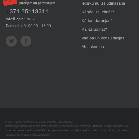
Iepirkumu izsludināšana
+371 25113311
Kāpēc izsludināt?
info@iepirkumi.lv
Kā tas darbojas?
Darba dienās 09:00 - 18:00
Kā izsludināt?
Vadība un konsultācijas
Atsauksmes
© 2007–2018 Iepirkumi.lv. Visas tiesības aizsargātas.
Informācijas pārpublicēšana bez iepirkumi.lv īpašnieka SIA Imperum atļaujas, stingri aizliegta. SIA
Imperum nenes nekādu atbildību, ja, pamatojoties uz mājas lapā atrodamo informāciju, radušies
materiāli vai citāda veida zaudējumi.