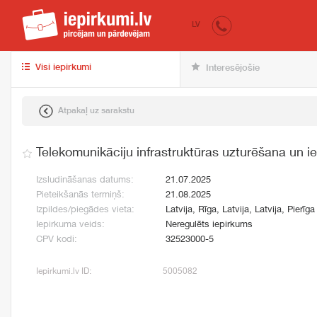
iepirkumi.lv
pir
LV
Visi iepirkumi
Interesējošie
Atpakaļ uz sarakstu
Telekomunikāciju infrastruktūras uzturēšana un i
Izsludināšanas datums:
21.07.2025
Pieteikšanās termiņš:
21.08.2025
Izpildes/piegādes vieta:
Latvija, Rīga, Latvija, Latvija, Pierīga
Iepirkuma veids:
Neregulēts iepirkums
CPV kodi:
32523000-5
Iepirkumi.lv ID:
5005082