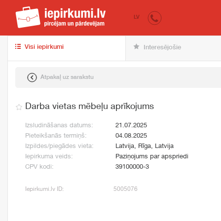
iepirkumi.lv
pir
LV
Visi iepirkumi
Interesējošie
Atpakaļ uz sarakstu
Darba vietas mēbeļu aprīkojums
Izsludināšanas datums:
21.07.2025
Pieteikšanās termiņš:
04.08.2025
Izpildes/piegādes vieta:
Latvija, Rīga, Latvija
Iepirkuma veids:
Paziņojums par apspriedi
CPV kodi:
39100000-3
Iepirkumi.lv ID:
5005076