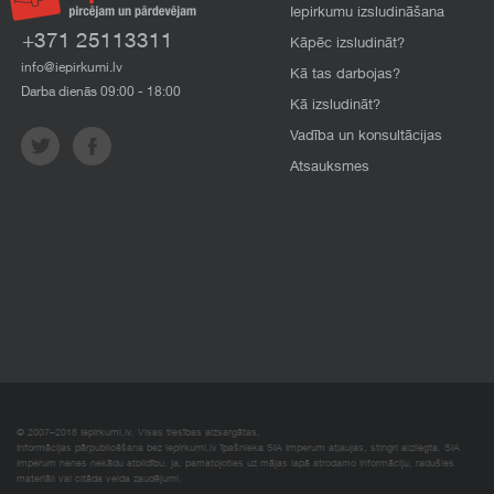
Iepirkumu izsludināšana
+371 25113311
Kāpēc izsludināt?
info@iepirkumi.lv
Kā tas darbojas?
Darba dienās 09:00 - 18:00
Kā izsludināt?
Vadība un konsultācijas
Atsauksmes
© 2007–2018 Iepirkumi.lv. Visas tiesības aizsargātas.
Informācijas pārpublicēšana bez iepirkumi.lv īpašnieka SIA Imperum atļaujas, stingri aizliegta. SIA
Imperum nenes nekādu atbildību, ja, pamatojoties uz mājas lapā atrodamo informāciju, radušies
materiāli vai citāda veida zaudējumi.