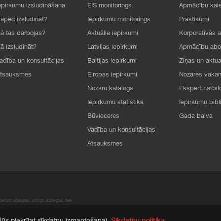
epirkumu izsludināšana
EIS monitorings
Apmācību kal
āpēc izsludināt?
Iepirkumu monitorings
Praktikumi
ā tas darbojas?
Aktuālie iepirkumi
Korporatīvās 
ā izsludināt?
Latvijas iepirkumi
Apmācību ab
adība un konsultācijas
Baltijas iepirkumi
Ziņas un aktua
tsauksmes
Eiropas iepirkumi
Nozares vaka
Nozaru katalogs
Ekspertu atbil
Iepirkumu statistika
Iepirkumu bibl
Būvieceres
Gada balva
Vadība un konsultācijas
Atsauksmes
rum atļaujas, stingri aizliegta. SIA
apā atrodamo informāciju, radušies