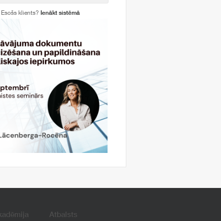
Esošs klients?
Ienākt sistēmā
kadēmija
Atbalsts