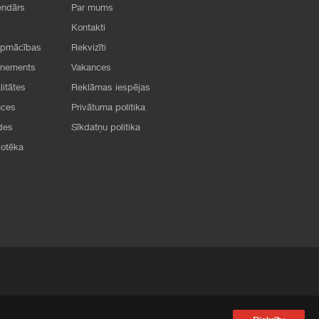
endārs
Par mums
Kontakti
apmācības
Rekvizīti
onements
Vakances
litātes
Reklāmas iespējas
nces
Privātuma politika
des
Sīkdatņu politika
iotēka