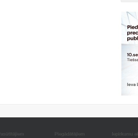
asūtītājiem
Piegādātājiem
Iepirkumu a