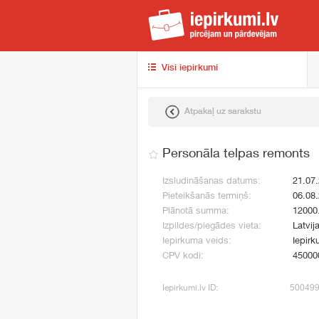
iep
Visi iepirkumi
Atpakaļ uz sarakstu
Personāla telpas remonts
Izsludināšanas datums:
21.07
Pieteikšanās termiņš:
06.08
Plānotā summa:
12000
Izpildes/piegādes vieta:
Latvij
Iepirkuma veids:
Iepirk
CPV kodi:
45000
Iepirkumi.lv ID:
50049