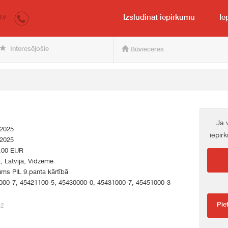
irkumi.lv
pircējam un pārdevējam
Izsludināt iepirkumu
Ie
LV
Interesējošie
Būvieceres
Ja 
.2025
iepir
.2025
.00 EUR
a, Latvija, Vidzeme
ums PIL 9.panta kārtībā
000-7, 45421100-5, 45430000-0, 45431000-7, 45451000-3
Pie
92