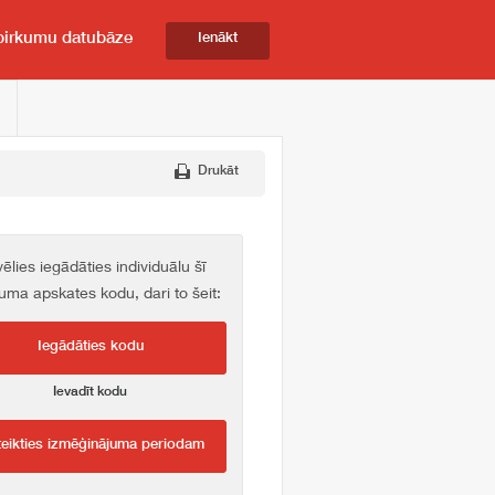
pirkumu datubāze
Ienākt
Drukāt
vēlies iegādāties individuālu šī
kuma apskates kodu, dari to šeit:
Iegādāties kodu
Ievadīt kodu
teikties izmēģinājuma periodam