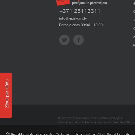
I
+371 25113311
K
info@iepirkumi.lv
K
Darba dienās 09:00 - 18:00
K
V
A
Ziņot par kļūdu
© 2007–2018 Iepirkumi.lv. Visas tiesības aizsargātas.
Informācijas pārpublicēšana bez iepirkumi.lv īpašnieka SIA Impe
Imperum nenes nekādu atbildību, ja, pamatojoties uz mājas l
materiāli vai citāda veida zaudējumi.