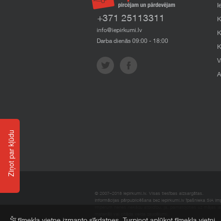
I
+371 25113311
K
info@iepirkumi.lv
K
Darba dienās 09:00 - 18:00
K
V
A
Ziņot par kļūdu
© 2007–2018 Iepirkumi.lv. Visas tiesības aizsargātas.
Informācijas pārpublicēšana bez iepirkumi.lv īpašnieka SIA Impe
Imperum nenes nekādu atbildību, ja, pamatojoties uz mājas l
materiāli vai citāda veida zaudējumi.