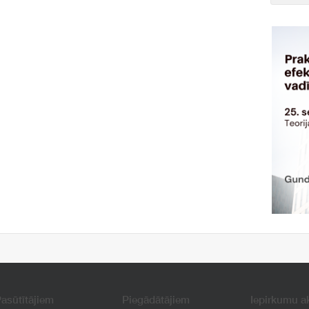
asūtītājiem
Piegādātājiem
Iepirkumu a