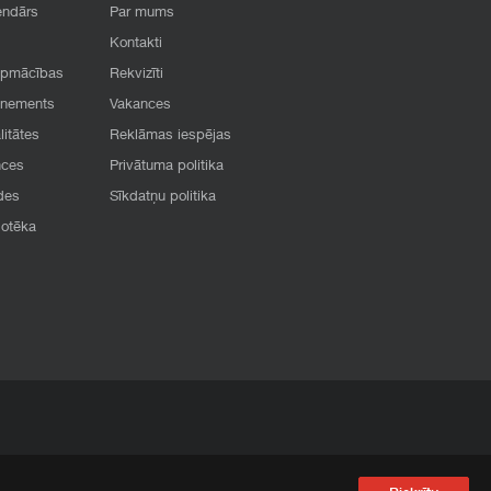
endārs
Par mums
Kontakti
apmācības
Rekvizīti
onements
Vakances
litātes
Reklāmas iespējas
nces
Privātuma politika
des
Sīkdatņu politika
iotēka