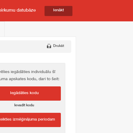
pirkumu datubāze
Ienākt
Drukāt
vēlies iegādāties individuālu šī
kuma apskates kodu, dari to šeit:
Iegādāties kodu
Ievadīt kodu
teikties izmēģinājuma periodam