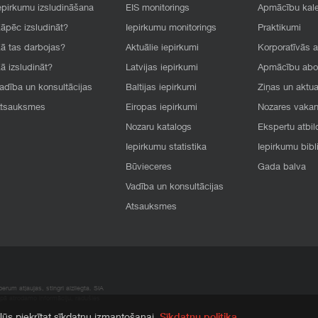
epirkumu izsludināšana
EIS monitorings
Apmācību kal
āpēc izsludināt?
Iepirkumu monitorings
Praktikumi
ā tas darbojas?
Aktuālie iepirkumi
Korporatīvās 
ā izsludināt?
Latvijas iepirkumi
Apmācību ab
adība un konsultācijas
Baltijas iepirkumi
Ziņas un aktua
tsauksmes
Eiropas iepirkumi
Nozares vaka
Nozaru katalogs
Ekspertu atbil
Iepirkumu statistika
Iepirkumu bibl
Būvieceres
Gada balva
Vadība un konsultācijas
Atsauksmes
rum atļaujas, stingri aizliegta. SIA
apā atrodamo informāciju, radušies