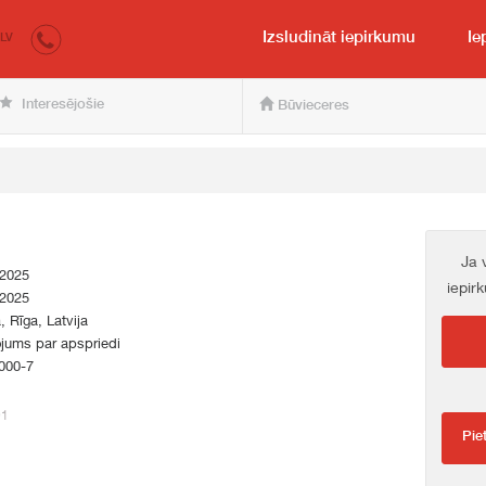
irkumi.lv
pircējam un pārdevējam
Izsludināt iepirkumu
Ie
LV
Interesējošie
Būvieceres
Ja 
.2025
iepir
.2025
a, Rīga, Latvija
jums par apspriedi
000-7
91
Pie