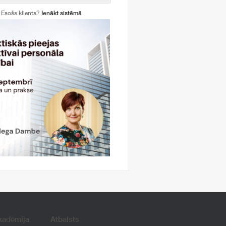
Esošs klients?
Ienākt sistēmā
kadēmija
Atbalsts