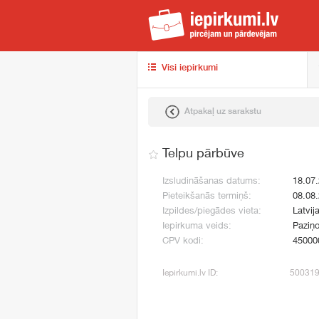
iep
Visi iepirkumi
Atpakaļ uz sarakstu
Telpu pārbūve
Izsludināšanas datums:
18.07
Pieteikšanās termiņš:
08.08
Izpildes/piegādes vieta:
Latvij
Iepirkuma veids:
Paziņo
CPV kodi:
45000
Iepirkumi.lv ID:
50031