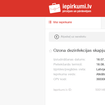
iep
Visi iepirkumi
Atpakaļ uz sarakstu
Ozona dezinfekcijas skapj
Izsludināšanas datums:
18.07
Pieteikšanās termiņš:
18.08
Izpildes/piegādes vieta:
Latvij
Iepirkuma veids:
Atklāt
CPV kodi:
39330
Iepirkumi.lv ID:
50014