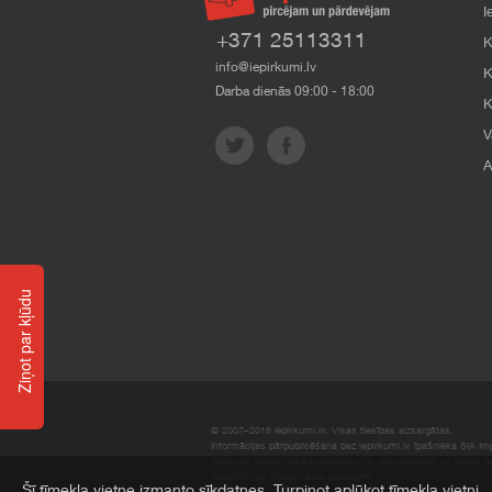
I
+371 25113311
K
info@iepirkumi.lv
K
Darba dienās 09:00 - 18:00
K
V
A
Ziņot par kļūdu
© 2007–2018 Iepirkumi.lv. Visas tiesības aizsargātas.
Informācijas pārpublicēšana bez iepirkumi.lv īpašnieka SIA Impe
Imperum nenes nekādu atbildību, ja, pamatojoties uz mājas l
materiāli vai citāda veida zaudējumi.