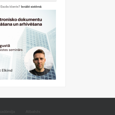
Esošs klients?
Ienākt sistēmā
kadēmija
Atbalsts