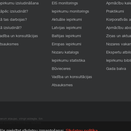
epirkumu izsludināšana
EIS monitorings
Apmācību kal
āpēc izsludināt?
Iepirkumu monitorings
Praktikumi
ā tas darbojas?
Aktuālie iepirkumi
Korporatīvās 
ā izsludināt?
Latvijas iepirkumi
Apmācību ab
adība un konsultācijas
Baltijas iepirkumi
Ziņas un aktua
tsauksmes
Eiropas iepirkumi
Nozares vaka
Nozaru katalogs
Ekspertu atbil
Iepirkumu statistika
Iepirkumu bibl
Būvieceres
Gada balva
Vadība un konsultācijas
Atsauksmes
rum atļaujas, stingri aizliegta. SIA
apā atrodamo informāciju, radušies