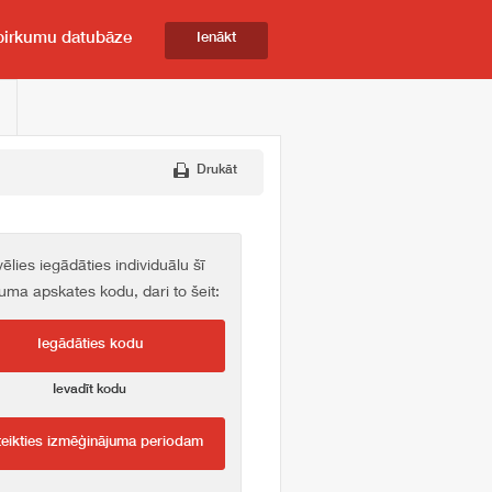
pirkumu datubāze
Ienākt
Drukāt
vēlies iegādāties individuālu šī
kuma apskates kodu, dari to šeit:
Iegādāties kodu
Ievadīt kodu
teikties izmēģinājuma periodam