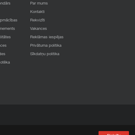
endārs
Par mums
Kontakti
apmācības
Rekvizīti
onements
Vakances
litātes
Reklāmas iespējas
nces
Privātuma politika
des
Sīkdatņu politika
iotēka