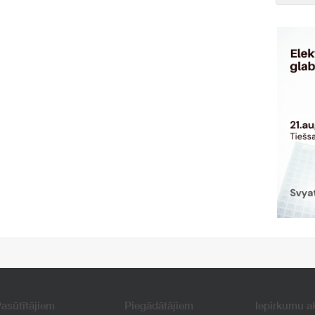
asūtītājiem
Piegādātājiem
Iepirkumu a