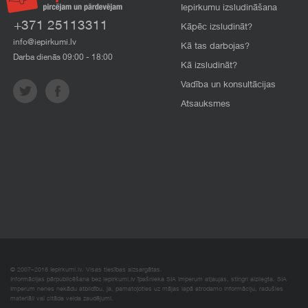
Iepirkumu izsludināšana
+371 25113311
Kāpēc izsludināt?
info@iepirkumi.lv
Kā tas darbojas?
Darba dienās 09:00 - 18:00
Kā izsludināt?
Vadība un konsultācijas
Atsauksmes
© 2007–2018 Iepirkumi.lv. Visas tiesības aizsargātas.
Informācijas pārpublicēšana bez iepirkumi.lv īpašnieka SIA Imperum atļaujas, stingri aizliegta. SIA
Imperum nenes nekādu atbildību, ja, pamatojoties uz mājas lapā atrodamo informāciju, radušies
materiāli vai citāda veida zaudējumi.