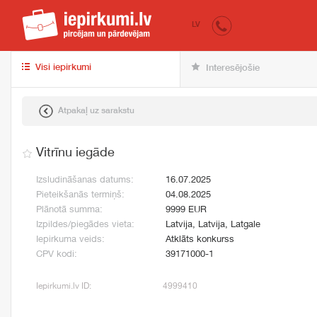
iepirkumi.lv
pir
LV
Visi iepirkumi
Interesējošie
Atpakaļ uz sarakstu
Vitrīnu iegāde
Izsludināšanas datums:
16.07.2025
Pieteikšanās termiņš:
04.08.2025
Plānotā summa:
9999 EUR
Izpildes/piegādes vieta:
Latvija, Latvija, Latgale
Iepirkuma veids:
Atklāts konkurss
CPV kodi:
39171000-1
Iepirkumi.lv ID:
4999410