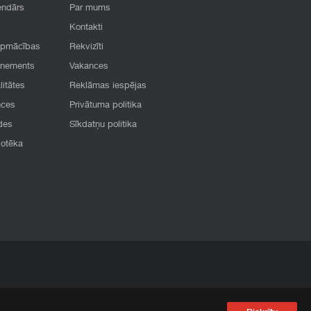
endārs
Par mums
Kontakti
apmācības
Rekvizīti
onements
Vakances
litātes
Reklāmas iespējas
nces
Privātuma politika
des
Sīkdatņu politika
iotēka