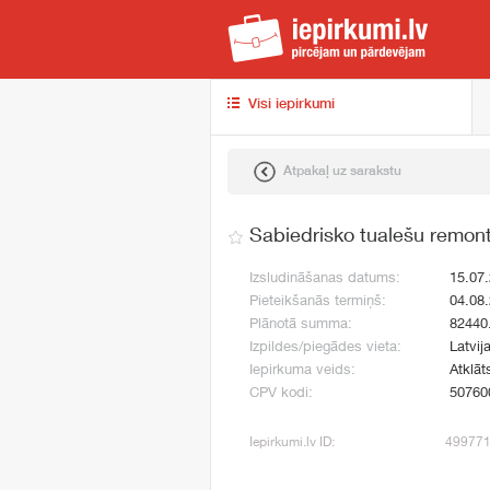
iep
Visi iepirkumi
Atpakaļ uz sarakstu
Sabiedrisko tualešu remon
Izsludināšanas datums:
15.07
Pieteikšanās termiņš:
04.08
Plānotā summa:
82440
Izpildes/piegādes vieta:
Latvij
Iepirkuma veids:
Atklāt
CPV kodi:
50760
Iepirkumi.lv ID:
49977