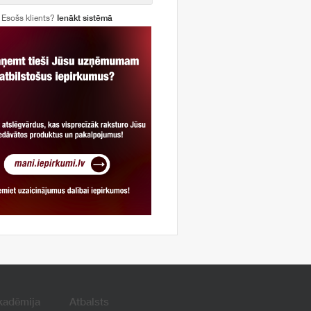
Esošs klients?
Ienākt sistēmā
kadēmija
Atbalsts