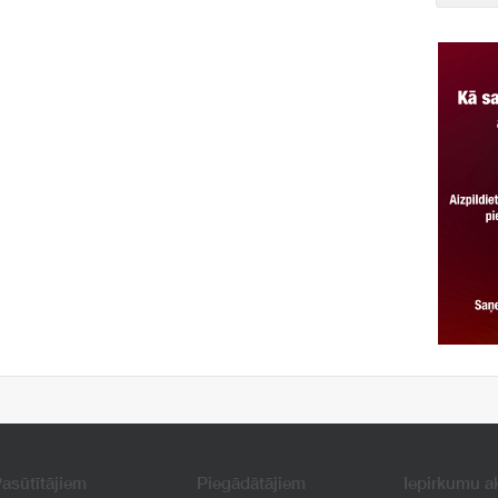
asūtītājiem
Piegādātājiem
Iepirkumu a