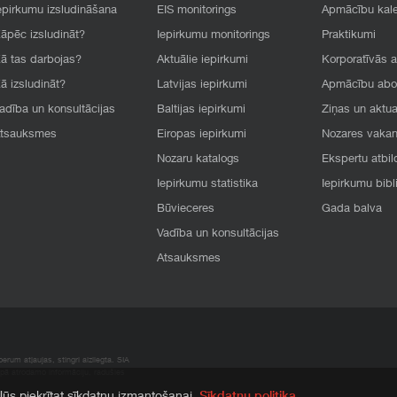
epirkumu izsludināšana
EIS monitorings
Apmācību kal
āpēc izsludināt?
Iepirkumu monitorings
Praktikumi
ā tas darbojas?
Aktuālie iepirkumi
Korporatīvās 
ā izsludināt?
Latvijas iepirkumi
Apmācību ab
adība un konsultācijas
Baltijas iepirkumi
Ziņas un aktua
tsauksmes
Eiropas iepirkumi
Nozares vaka
Nozaru katalogs
Ekspertu atbil
Iepirkumu statistika
Iepirkumu bibl
Būvieceres
Gada balva
Vadība un konsultācijas
Atsauksmes
rum atļaujas, stingri aizliegta. SIA
apā atrodamo informāciju, radušies