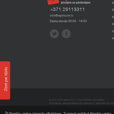
I
+371 25113311
K
info@iepirkumi.lv
K
Darba dienās 09:00 - 18:00
K
V
A
Ziņot par kļūdu
© 2007–2018 Iepirkumi.lv. Visas tiesības aizsargātas.
Informācijas pārpublicēšana bez iepirkumi.lv īpašnieka SIA Impe
Imperum nenes nekādu atbildību, ja, pamatojoties uz mājas l
materiāli vai citāda veida zaudējumi.