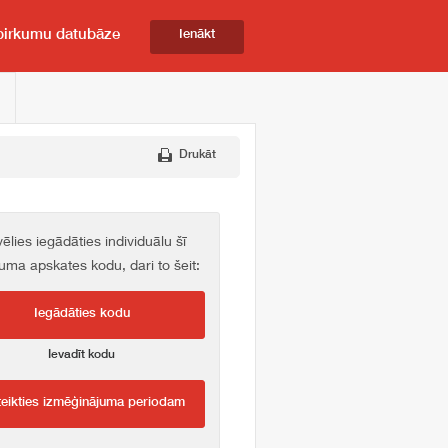
pirkumu datubāze
Ienākt
Drukāt
vēlies iegādāties individuālu šī
kuma apskates kodu, dari to šeit:
Iegādāties kodu
Ievadīt kodu
teikties izmēģinājuma periodam