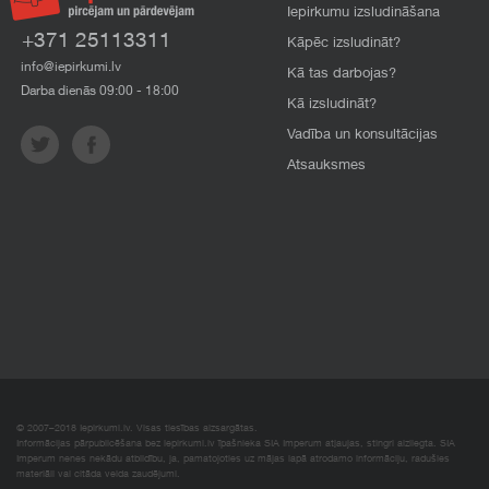
Iepirkumu izsludināšana
+371 25113311
Kāpēc izsludināt?
info@iepirkumi.lv
Kā tas darbojas?
Darba dienās 09:00 - 18:00
Kā izsludināt?
Vadība un konsultācijas
Atsauksmes
© 2007–2018 Iepirkumi.lv. Visas tiesības aizsargātas.
Informācijas pārpublicēšana bez iepirkumi.lv īpašnieka SIA Imperum atļaujas, stingri aizliegta. SIA
Imperum nenes nekādu atbildību, ja, pamatojoties uz mājas lapā atrodamo informāciju, radušies
materiāli vai citāda veida zaudējumi.