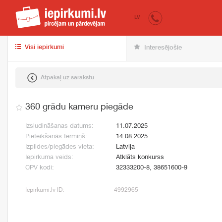
iepirkumi.lv
pir
LV
Visi iepirkumi
Interesējošie
Atpakaļ uz sarakstu
360 grādu kameru piegāde
Izsludināšanas datums:
11.07.2025
Pieteikšanās termiņš:
14.08.2025
Izpildes/piegādes vieta:
Latvija
Iepirkuma veids:
Atklāts konkurss
CPV kodi:
32333200-8, 38651600-9
Iepirkumi.lv ID:
4992965