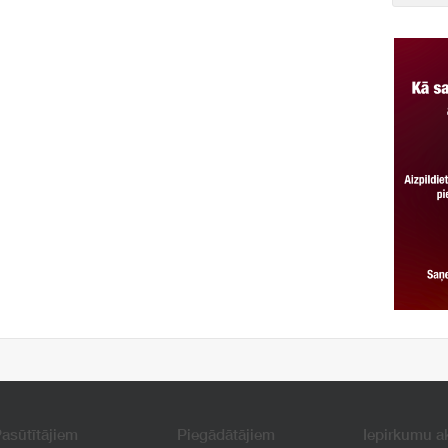
asūtītājiem
Piegādātājiem
Iepirkumu a