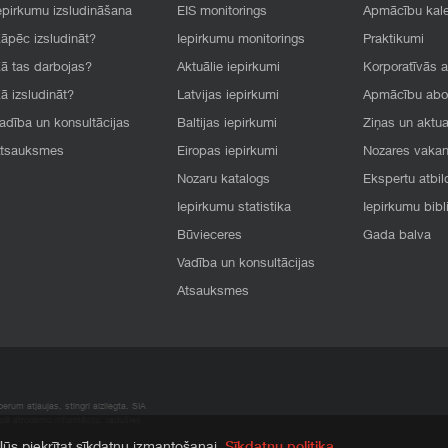
epirkumu izsludināšana
EIS monitorings
Apmācību kal
āpēc izsludināt?
Iepirkumu monitorings
Praktikumi
ā tas darbojas?
Aktuālie iepirkumi
Korporatīvās 
ā izsludināt?
Latvijas iepirkumi
Apmācību ab
adība un konsultācijas
Baltijas iepirkumi
Ziņas un aktua
tsauksmes
Eiropas iepirkumi
Nozares vaka
Nozaru katalogs
Ekspertu atbil
Iepirkumu statistika
Iepirkumu bibl
Būvieceres
Gada balva
Vadība un konsultācijas
Atsauksmes
rum atļaujas, stingri aizliegta. SIA
apā atrodamo informāciju, radušies