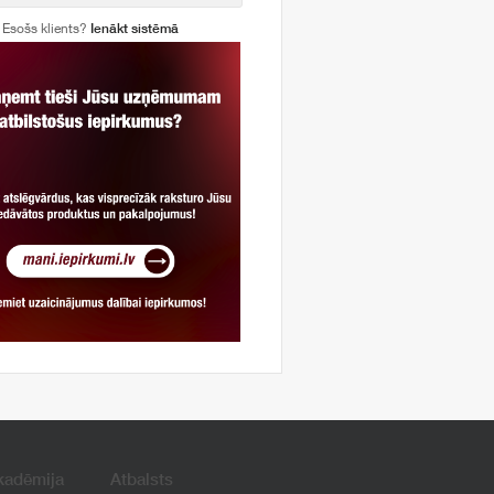
Esošs klients?
Ienākt sistēmā
kadēmija
Atbalsts