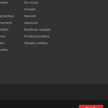
endārs
Par mums
Kontakti
apmācības
Rekvizīti
onements
Vakances
litātes
Reklāmas iespējas
nces
Privātuma politika
des
Sīkdatņu politika
iotēka