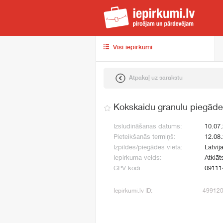
iep
Visi iepirkumi
Atpakaļ uz sarakstu
Kokskaidu granulu piegāde
Izsludināšanas datums:
10.07
Pieteikšanās termiņš:
12.08
Izpildes/piegādes vieta:
Latvij
Iepirkuma veids:
Atklāt
CPV kodi:
09111
Iepirkumi.lv ID:
49912