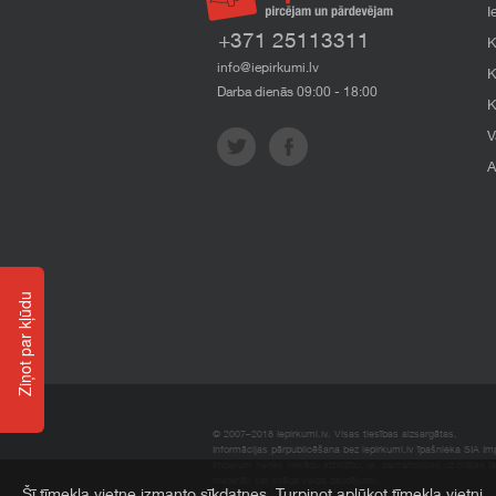
I
+371 25113311
K
info@iepirkumi.lv
K
Darba dienās 09:00 - 18:00
K
V
A
Ziņot par kļūdu
© 2007–2018 Iepirkumi.lv. Visas tiesības aizsargātas.
Informācijas pārpublicēšana bez iepirkumi.lv īpašnieka SIA Impe
Imperum nenes nekādu atbildību, ja, pamatojoties uz mājas l
materiāli vai citāda veida zaudējumi.