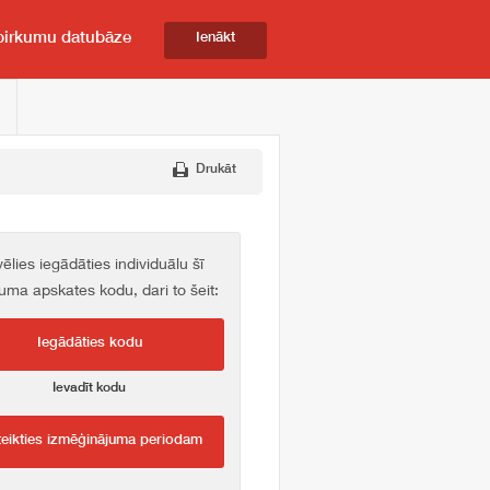
pirkumu datubāze
Ienākt
Drukāt
vēlies iegādāties individuālu šī
kuma apskates kodu, dari to šeit:
Iegādāties kodu
Ievadīt kodu
teikties izmēģinājuma periodam