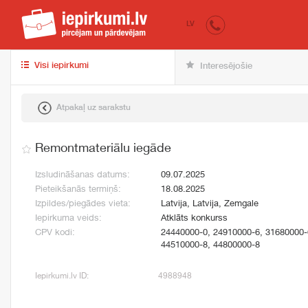
iepirkumi.lv
pir
LV
Visi iepirkumi
Interesējošie
Atpakaļ uz sarakstu
Remontmateriālu iegāde
Izsludināšanas datums:
09.07.2025
Pieteikšanās termiņš:
18.08.2025
Izpildes/piegādes vieta:
Latvija, Latvija, Zemgale
Iepirkuma veids:
Atklāts konkurss
CPV kodi:
24440000-0, 24910000-6, 31680000-
44510000-8, 44800000-8
Iepirkumi.lv ID:
4988948