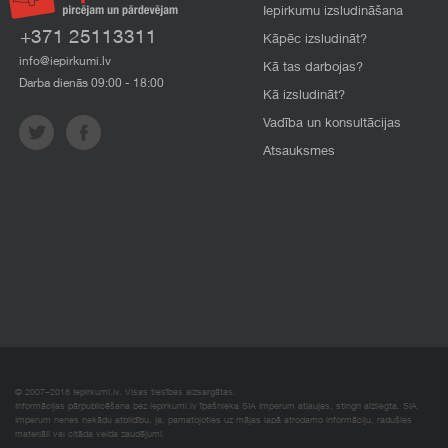
Iepirkumu izsludināšana
+371 25113311
Kāpēc izsludināt?
info@iepirkumi.lv
Kā tas darbojas?
Darba dienās 09:00 - 18:00
Kā izsludināt?
Vadība un konsultācijas
Atsauksmes
© 2007–2018 Iepirkumi.lv. Visas tiesības aizsargātas.
Informācijas pārpublicēšana bez iepirkumi.lv īpašnieka SIA Imperum atļaujas, stingri aizliegta. SIA
Imperum nenes nekādu atbildību, ja, pamatojoties uz mājas lapā atrodamo informāciju, radušies
materiāli vai citāda veida zaudējumi.