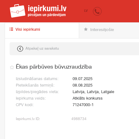
iepirkumi.lv
pir
LV
Visi iepirkumi
Interesējošie
Atpakaļ uz sarakstu
Ēkas pārbūves būvuzraudzība
Izsludināšanas datums:
09.07.2025
Pieteikšanās termiņš:
08.08.2025
Izpildes/piegādes vieta:
Latvija, Latvija, Latgale
Iepirkuma veids:
Atklāts konkurss
CPV kodi:
71247000-1
Iepirkumi.lv ID:
4988734