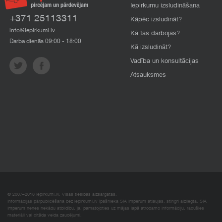
Iepirkumu izsludināšana
+371 25113311
Kāpēc izsludināt?
info@iepirkumi.lv
Kā tas darbojas?
Darba dienās 09:00 - 18:00
Kā izsludināt?
Vadība un konsultācijas
Atsauksmes
© 2007–2018 Iepirkumi.lv. Visas tiesības aizsargātas.
Informācijas pārpublicēšana bez iepirkumi.lv īpašnieka SIA Imperum atļaujas, stingri aizliegta. SIA
Imperum nenes nekādu atbildību, ja, pamatojoties uz mājas lapā atrodamo informāciju, radušies
materiāli vai citāda veida zaudējumi.