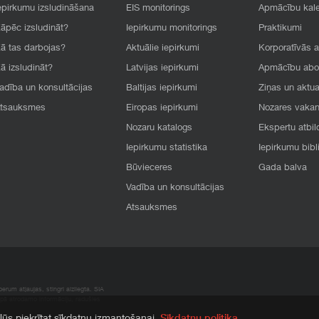
epirkumu izsludināšana
EIS monitorings
Apmācību kal
āpēc izsludināt?
Iepirkumu monitorings
Praktikumi
ā tas darbojas?
Aktuālie iepirkumi
Korporatīvās 
ā izsludināt?
Latvijas iepirkumi
Apmācību ab
adība un konsultācijas
Baltijas iepirkumi
Ziņas un aktua
tsauksmes
Eiropas iepirkumi
Nozares vaka
Nozaru katalogs
Ekspertu atbil
Iepirkumu statistika
Iepirkumu bibl
Būvieceres
Gada balva
Vadība un konsultācijas
Atsauksmes
rum atļaujas, stingri aizliegta. SIA
apā atrodamo informāciju, radušies