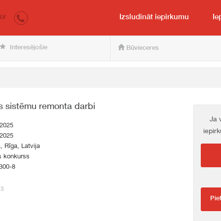
irkumi.lv
pircējam un pārdevējam
Izsludināt iepirkumu
Ie
LV
Interesējošie
Būvieceres
s sistēmu remonta darbi
Ja 
.2025
iepir
.2025
a, Rīga, Latvija
s konkurss
300-8
33
Pie