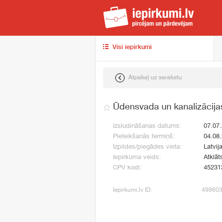
iep
Visi iepirkumi
Atpakaļ uz sarakstu
Ūdensvada un kanalizācija
Izsludināšanas datums:
07.07
Pieteikšanās termiņš:
04.08
Izpildes/piegādes vieta:
Latvij
Iepirkuma veids:
Atklāt
CPV kodi:
45231
Iepirkumi.lv ID:
49860