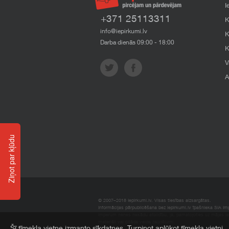
I
+371 25113311
K
info@iepirkumi.lv
K
Darba dienās 09:00 - 18:00
K
V
A
Ziņot par kļūdu
© 2007–2018 Iepirkumi.lv. Visas tiesības aizsargātas.
Informācijas pārpublicēšana bez iepirkumi.lv īpašnieka SIA Impe
Imperum nenes nekādu atbildību, ja, pamatojoties uz mājas l
materiāli vai citāda veida zaudējumi.