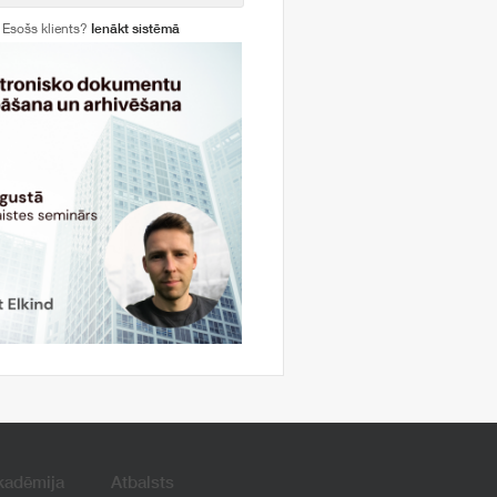
Esošs klients?
Ienākt sistēmā
kadēmija
Atbalsts