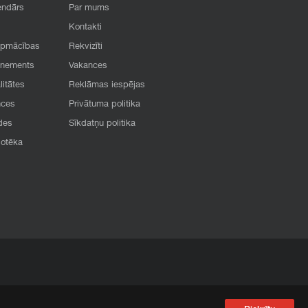
endārs
Par mums
Kontakti
apmācības
Rekvizīti
onements
Vakances
litātes
Reklāmas iespējas
nces
Privātuma politika
des
Sīkdatņu politika
iotēka