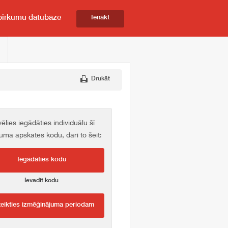
pirkumu datubāze
Ienākt
Drukāt
vēlies iegādāties individuālu šī
kuma apskates kodu, dari to šeit:
Iegādāties kodu
Ievadīt kodu
teikties izmēģinājuma periodam