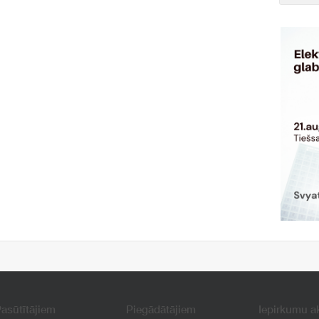
asūtītājiem
Piegādātājiem
Iepirkumu a