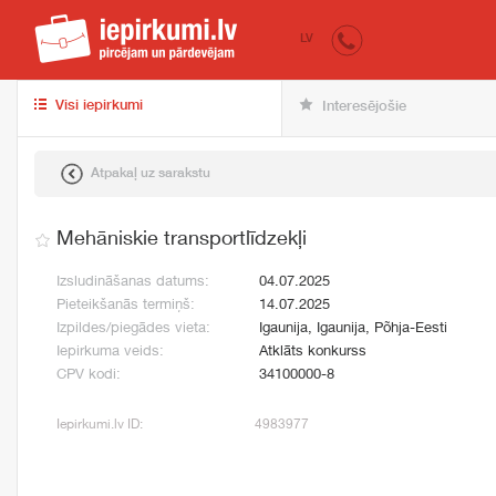
iepirkumi.lv
pir
LV
Visi iepirkumi
Interesējošie
Atpakaļ uz sarakstu
Mehāniskie transportlīdzekļi
Izsludināšanas datums:
04.07.2025
Pieteikšanās termiņš:
14.07.2025
Izpildes/piegādes vieta:
Igaunija, Igaunija, Põhja-Eesti
Iepirkuma veids:
Atklāts konkurss
CPV kodi:
34100000-8
Iepirkumi.lv ID:
4983977