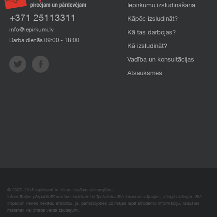
Iepirkumu izsludināšana
+371 25113311
Kāpēc izsludināt?
info@iepirkumi.lv
Kā tas darbojas?
Darba dienās 09:00 - 18:00
Kā izsludināt?
Vadība un konsultācijas
Atsauksmes
© 2007–2018 Iepirkumi.lv. Visas tiesības aizsargātas.
Informācijas pārpublicēšana bez iepirkumi.lv īpašnieka SIA Imperum atļaujas, stingri aizliegta. SIA
Imperum nenes nekādu atbildību, ja, pamatojoties uz mājas lapā atrodamo informāciju, radušies
materiāli vai citāda veida zaudējumi.