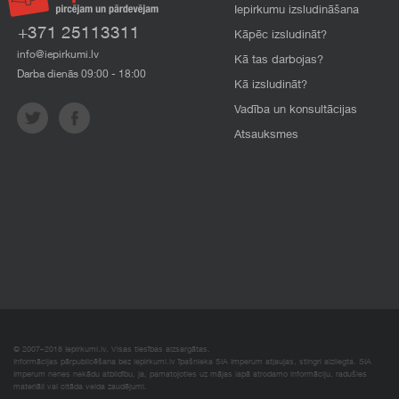
Iepirkumu izsludināšana
+371 25113311
Kāpēc izsludināt?
info@iepirkumi.lv
Kā tas darbojas?
Darba dienās 09:00 - 18:00
Kā izsludināt?
Vadība un konsultācijas
Atsauksmes
© 2007–2018 Iepirkumi.lv. Visas tiesības aizsargātas.
Informācijas pārpublicēšana bez iepirkumi.lv īpašnieka SIA Imperum atļaujas, stingri aizliegta. SIA
Imperum nenes nekādu atbildību, ja, pamatojoties uz mājas lapā atrodamo informāciju, radušies
materiāli vai citāda veida zaudējumi.