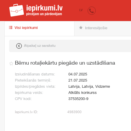
iepirkumi.lv
pir
LV
Visi iepirkumi
Interesējošie
Atpakaļ uz sarakstu
Bērnu rotaļiekārtu piegāde un uzstādīšana
Izsludināšanas datums:
04.07.2025
Pieteikšanās termiņš:
21.07.2025
Izpildes/piegādes vieta:
Latvija, Latvija, Vidzeme
Iepirkuma veids:
Atklāts konkurss
CPV kodi:
37535200-9
Iepirkumi.lv ID:
4983900