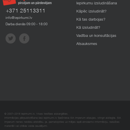
Iepirkumu izsludināšana
+371 25113311
Kāpēc izsludināt?
info@iepirkumi.lv
Kā tas darbojas?
Darba dienās 09:00 - 18:00
Kā izsludināt?
Vadība un konsultācijas
Atsauksmes
© 2007–2018 Iepirkumi.lv. Visas tiesības aizsargātas.
Informācijas pārpublicēšana bez iepirkumi.lv īpašnieka SIA Imperum atļaujas, stingri aizliegta. SIA
Imperum nenes nekādu atbildību, ja, pamatojoties uz mājas lapā atrodamo informāciju, radušies
materiāli vai citāda veida zaudējumi.