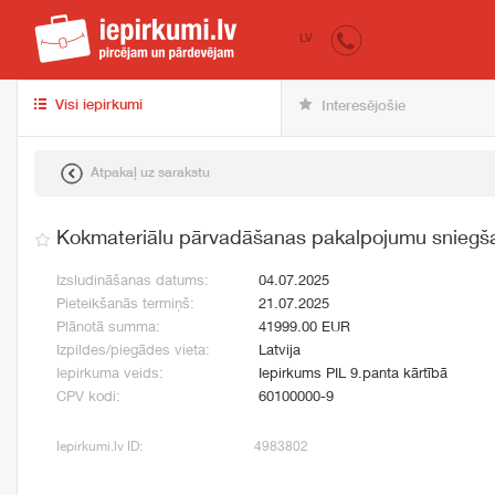
iepirkumi.lv
pir
LV
Visi iepirkumi
Interesējošie
Atpakaļ uz sarakstu
Kokmateriālu pārvadāšanas pakalpojumu sniegš
Izsludināšanas datums:
04.07.2025
Pieteikšanās termiņš:
21.07.2025
Plānotā summa:
41999.00 EUR
Izpildes/piegādes vieta:
Latvija
Iepirkuma veids:
Iepirkums PIL 9.panta kārtībā
CPV kodi:
60100000-9
Iepirkumi.lv ID:
4983802