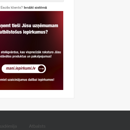
Esošs klients?
Ienākt sistēmā
kadēmija
Atbalsts