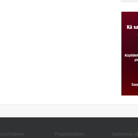
asūtītājiem
Piegādātājiem
Iepirkumu a