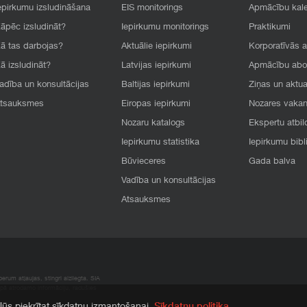
epirkumu izsludināšana
EIS monitorings
Apmācību kal
āpēc izsludināt?
Iepirkumu monitorings
Praktikumi
ā tas darbojas?
Aktuālie iepirkumi
Korporatīvās 
ā izsludināt?
Latvijas iepirkumi
Apmācību ab
adība un konsultācijas
Baltijas iepirkumi
Ziņas un aktua
tsauksmes
Eiropas iepirkumi
Nozares vaka
Nozaru katalogs
Ekspertu atbil
Iepirkumu statistika
Iepirkumu bibl
Būvieceres
Gada balva
Vadība un konsultācijas
Atsauksmes
rum atļaujas, stingri aizliegta. SIA
apā atrodamo informāciju, radušies