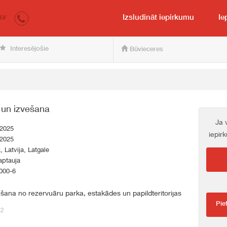
irkumi.lv
pircējam un pārdevējam
Izsludināt iepirkumu
Ie
LV
Interesējošie
Būvieceres
 un izvešana
Ja 
.2025
iepir
.2025
a, Latvija, Latgale
aptauja
000-6
šana no rezervuāru parka, estakādes un papildteritorijas
Pie
62