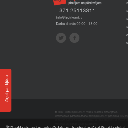
I
+371 25113311
K
info@iepirkumi.lv
K
Darba dienās 09:00 - 18:00
K
V
A
Ziņot par kļūdu
© 2007–2018 Iepirkumi.lv. Visas tiesības aizsargātas.
Informācijas pārpublicēšana bez iepirkumi.lv īpašnieka SIA Impe
Imperum nenes nekādu atbildību, ja, pamatojoties uz mājas l
materiāli vai citāda veida zaudējumi.