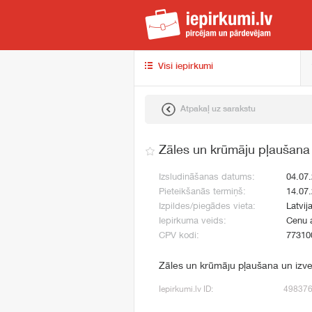
iep
Visi iepirkumi
Atpakaļ uz sarakstu
Zāles un krūmāju pļaušana
Izsludināšanas datums:
04.07
Pieteikšanās termiņš:
14.07
Izpildes/piegādes vieta:
Latvij
Iepirkuma veids:
Cenu 
CPV kodi:
77310
Zāles un krūmāju pļaušana un izve
Iepirkumi.lv ID:
49837