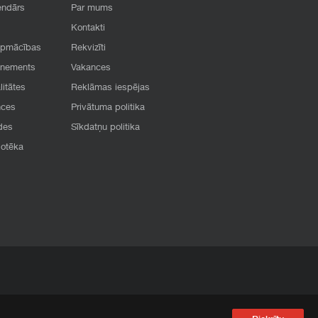
endārs
Par mums
Kontakti
apmācības
Rekvizīti
onements
Vakances
litātes
Reklāmas iespējas
nces
Privātuma politika
des
Sīkdatņu politika
iotēka