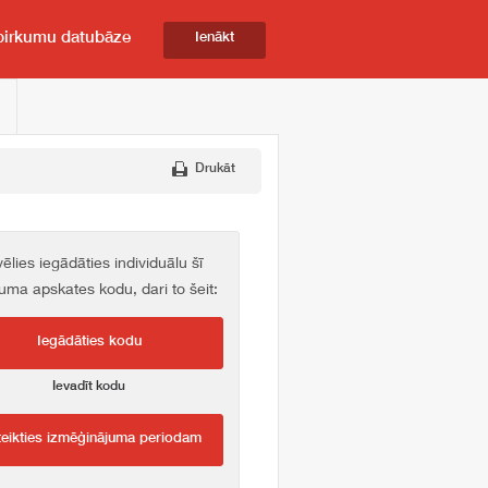
pirkumu datubāze
Ienākt
Drukāt
vēlies iegādāties individuālu šī
kuma apskates kodu, dari to šeit:
Iegādāties kodu
Ievadīt kodu
teikties izmēģinājuma periodam