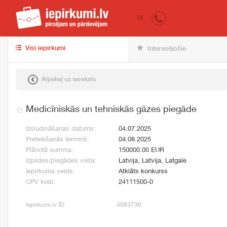
iepirkumi.lv
pir
LV
Visi iepirkumi
Interesējošie
Atpakaļ uz sarakstu
Medicīniskās un tehniskās gāzes piegāde
Izsludināšanas datums:
04.07.2025
Pieteikšanās termiņš:
04.08.2025
Plānotā summa:
150000.00 EUR
Izpildes/piegādes vieta:
Latvija, Latvija, Latgale
Iepirkuma veids:
Atklāts konkurss
CPV kodi:
24111500-0
Iepirkumi.lv ID:
4983736