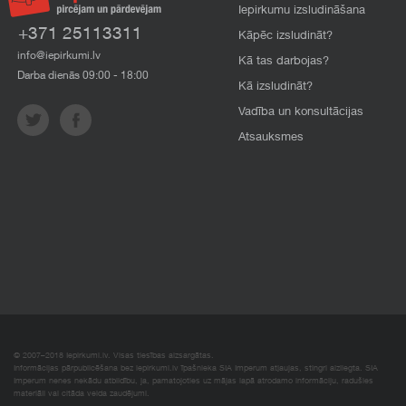
Iepirkumu izsludināšana
+371 25113311
Kāpēc izsludināt?
info@iepirkumi.lv
Kā tas darbojas?
Darba dienās 09:00 - 18:00
Kā izsludināt?
Vadība un konsultācijas
Atsauksmes
© 2007–2018 Iepirkumi.lv. Visas tiesības aizsargātas.
Informācijas pārpublicēšana bez iepirkumi.lv īpašnieka SIA Imperum atļaujas, stingri aizliegta. SIA
Imperum nenes nekādu atbildību, ja, pamatojoties uz mājas lapā atrodamo informāciju, radušies
materiāli vai citāda veida zaudējumi.