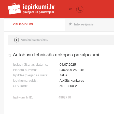
iepirkumi.lv
pir
LV
Visi iepirkumi
Interesējošie
Atpakaļ uz sarakstu
Autobusu tehniskās apkopes pakalpojumi
Izsludināšanas datums:
04.07.2025
Plānotā summa:
2462709.26 EUR
Izpildes/piegādes vieta:
Itālija
Iepirkuma veids:
Atklāts konkurss
CPV kodi:
50113200-2
Iepirkumi.lv ID:
4982710