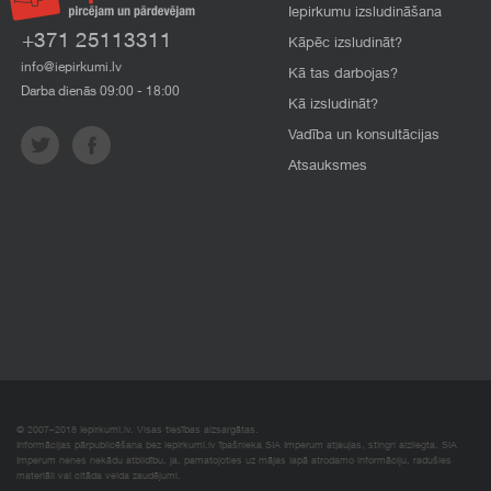
Iepirkumu izsludināšana
+371 25113311
Kāpēc izsludināt?
info@iepirkumi.lv
Kā tas darbojas?
Darba dienās 09:00 - 18:00
Kā izsludināt?
Vadība un konsultācijas
Atsauksmes
© 2007–2018 Iepirkumi.lv. Visas tiesības aizsargātas.
Informācijas pārpublicēšana bez iepirkumi.lv īpašnieka SIA Imperum atļaujas, stingri aizliegta. SIA
Imperum nenes nekādu atbildību, ja, pamatojoties uz mājas lapā atrodamo informāciju, radušies
materiāli vai citāda veida zaudējumi.