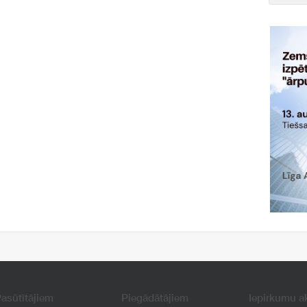
asūtītājiem
Piegādātājiem
Iepirkumu a