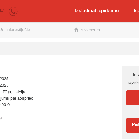
irkumi.lv
pircējam un pārdevējam
Izsludināt iepirkumu
Ie
LV
Interesējošie
Būvieceres
Ja 
.2025
iepir
.2025
a, Rīga, Latvija
jums par apspriedi
400-0
56
Pie