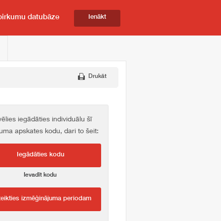
pirkumu datubāze
Ienākt
Drukāt
vēlies iegādāties individuālu šī
kuma apskates kodu, dari to šeit:
Iegādāties kodu
Ievadīt kodu
teikties izmēģinājuma periodam