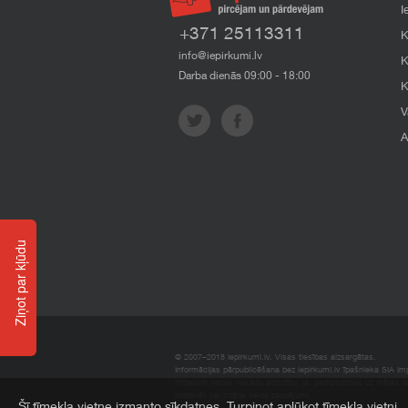
I
+371 25113311
K
info@iepirkumi.lv
K
Darba dienās 09:00 - 18:00
K
V
A
Ziņot par kļūdu
© 2007–2018 Iepirkumi.lv. Visas tiesības aizsargātas.
Informācijas pārpublicēšana bez iepirkumi.lv īpašnieka SIA Impe
Imperum nenes nekādu atbildību, ja, pamatojoties uz mājas l
materiāli vai citāda veida zaudējumi.