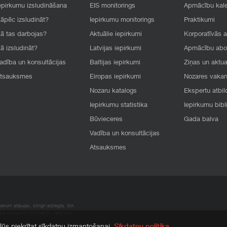
epirkumu izsludināšana
EIS monitorings
Apmācību kal
āpēc izsludināt?
Iepirkumu monitorings
Praktikumi
ā tas darbojas?
Aktuālie iepirkumi
Korporatīvās 
ā izsludināt?
Latvijas iepirkumi
Apmācību ab
adība un konsultācijas
Baltijas iepirkumi
Ziņas un aktua
tsauksmes
Eiropas iepirkumi
Nozares vaka
Nozaru katalogs
Ekspertu atbil
Iepirkumu statistika
Iepirkumu bibl
Būvieceres
Gada balva
Vadība un konsultācijas
Atsauksmes
rum atļaujas, stingri aizliegta. SIA
apā atrodamo informāciju, radušies