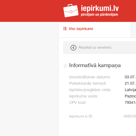
iep
Visi iepirkumi
Atpakaļ uz sarakstu
Informatīvā kampaņa
Izsludināšanas datums:
03.07
Pieteikšanās termiņš:
21.07
Izpildes/piegādes vieta:
Latvij
Iepirkuma veids:
Paziņo
CPV kodi:
79341
Iepirkumi.lv ID:
49824