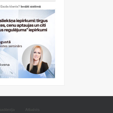
Esošs klients?
Ienākt sistēmā
kadēmija
Atbalsts