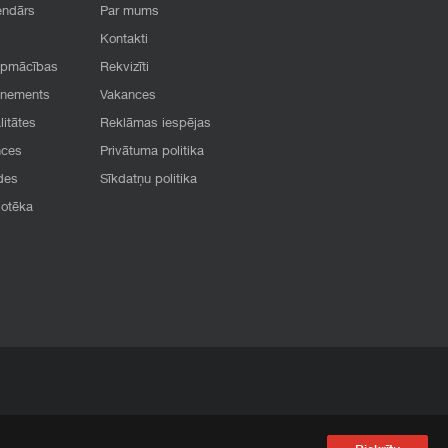
endārs
Par mums
Kontakti
apmācības
Rekvizīti
onements
Vakances
litātes
Reklāmas iespējas
nces
Privātuma politika
des
Sīkdatņu politika
iotēka