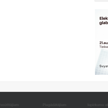
asūtītājiem
Piegādātājiem
Iepirkumu a