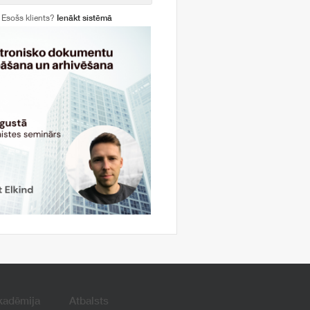
Esošs klients?
Ienākt sistēmā
kadēmija
Atbalsts