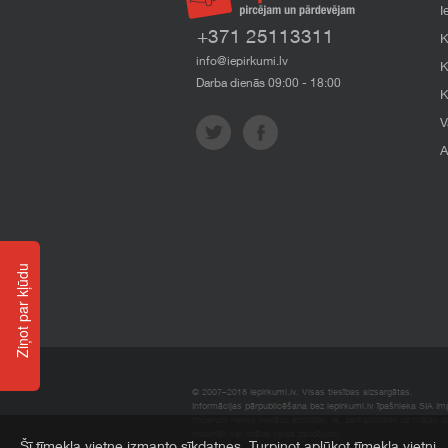
I
+371 25113311
K
info@iepirkumi.lv
K
Darba dienās 09:00 - 18:00
K
V
A
Ziņot par kļūdu
© 2007–2018 Iepirkumi.lv. Visas tiesības aizsargātas.
Informācijas pārpublicēšana bez iepirkumi.lv īpašnieka SIA Impe
Imperum nenes nekādu atbildību, ja, pamatojoties uz mājas l
materiāli vai citāda veida zaudējumi.