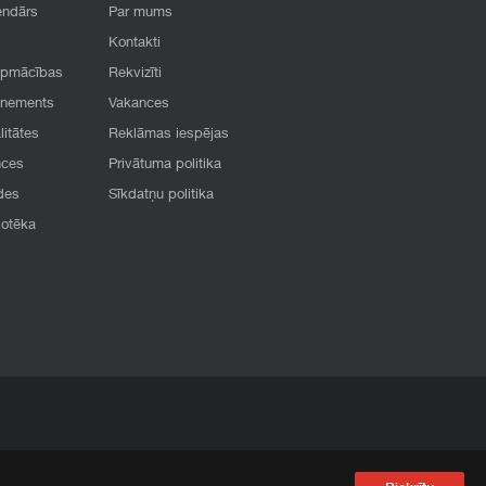
endārs
Par mums
Kontakti
apmācības
Rekvizīti
onements
Vakances
litātes
Reklāmas iespējas
nces
Privātuma politika
des
Sīkdatņu politika
iotēka