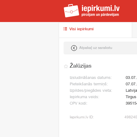
iep
Visi iepirkumi
Atpakaļ uz sarakstu
Žalūzijas
Izsludināšanas datums:
03.07
Pieteikšanās termiņš:
07.07
Izpildes/piegādes vieta:
Latvij
Iepirkuma veids:
Tirgus
CPV kodi:
39515
Iepirkumi.lv ID:
49824