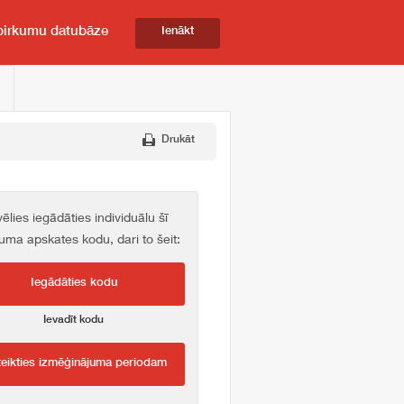
pirkumu datubāze
Ienākt
Drukāt
vēlies iegādāties individuālu šī
kuma apskates kodu, dari to šeit:
Iegādāties kodu
Ievadīt kodu
teikties izmēģinājuma periodam