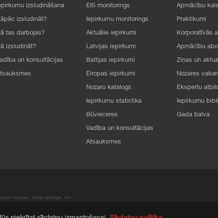
epirkumu izsludināšana
EIS monitorings
Apmācību kal
āpēc izsludināt?
Iepirkumu monitorings
Praktikumi
ā tas darbojas?
Aktuālie iepirkumi
Korporatīvās 
ā izsludināt?
Latvijas iepirkumi
Apmācību ab
adība un konsultācijas
Baltijas iepirkumi
Ziņas un aktua
tsauksmes
Eiropas iepirkumi
Nozares vaka
Nozaru katalogs
Ekspertu atbil
Iepirkumu statistika
Iepirkumu bibl
Būvieceres
Gada balva
Vadība un konsultācijas
Atsauksmes
rum atļaujas, stingri aizliegta. SIA
apā atrodamo informāciju, radušies