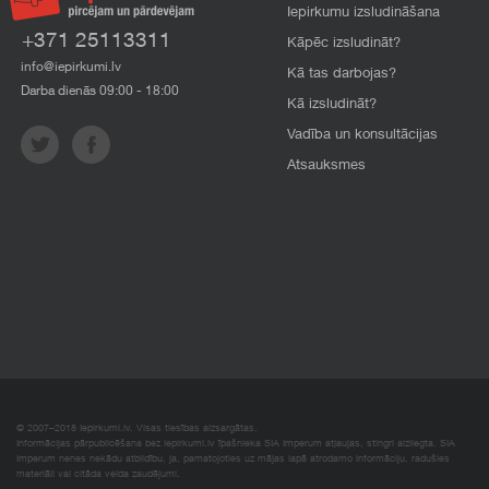
Iepirkumu izsludināšana
+371 25113311
Kāpēc izsludināt?
info@iepirkumi.lv
Kā tas darbojas?
Darba dienās 09:00 - 18:00
Kā izsludināt?
Vadība un konsultācijas
Atsauksmes
© 2007–2018 Iepirkumi.lv. Visas tiesības aizsargātas.
Informācijas pārpublicēšana bez iepirkumi.lv īpašnieka SIA Imperum atļaujas, stingri aizliegta. SIA
Imperum nenes nekādu atbildību, ja, pamatojoties uz mājas lapā atrodamo informāciju, radušies
materiāli vai citāda veida zaudējumi.