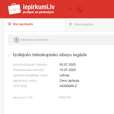
iepirkumi.lv
pir
LV
Visi iepirkumi
Interesējošie
Atpakaļ uz sarakstu
Izolējošo teleskopisko stieņu iegāde
Izsludināšanas datums:
03.07.2025
Pieteikšanās termiņš:
10.07.2025
Izpildes/piegādes vieta:
Latvija
Iepirkuma veids:
Cenu aptauja
CPV kodi:
44330000-2
Iepirkumi.lv ID:
4982394