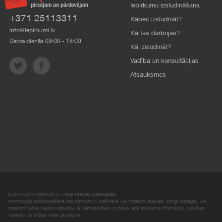
Iepirkumu izsludināšana
+371 25113311
Kāpēc izsludināt?
info@iepirkumi.lv
Kā tas darbojas?
Darba dienās 09:00 - 18:00
Kā izsludināt?
Vadība un konsultācijas
Atsauksmes
© 2007–2018 Iepirkumi.lv. Visas tiesības aizsargātas.
Informācijas pārpublicēšana bez iepirkumi.lv īpašnieka SIA Imperum atļaujas, stingri aizliegta. SIA
Imperum nenes nekādu atbildību, ja, pamatojoties uz mājas lapā atrodamo informāciju, radušies
materiāli vai citāda veida zaudējumi.