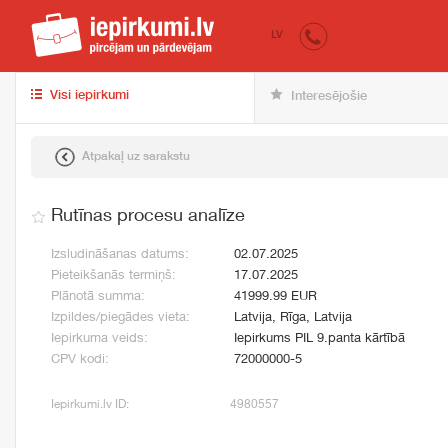
iepirkumi.lv
pir
LV
Visi iepirkumi
Interesējošie
Atpakaļ uz sarakstu
Rutīnas procesu analīze
Izsludināšanas datums:
02.07.2025
Pieteikšanās termiņš:
17.07.2025
Plānotā summa:
41999.99 EUR
Izpildes/piegādes vieta:
Latvija, Rīga, Latvija
Iepirkuma veids:
Iepirkums PIL 9.panta kārtībā
CPV kodi:
72000000-5
Iepirkumi.lv ID:
4980557