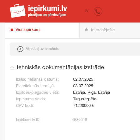
iepirkumi.lv
pir
LV
Visi iepirkumi
Interesējošie
Atpakaļ uz sarakstu
Tehniskās dokumentācijas izstrāde
Izsludināšanas datums:
02.07.2025
Pieteikšanās termiņš:
08.07.2025
Izpildes/piegādes vieta:
Latvija, Rīga, Latvija
Iepirkuma veids:
Tirgus izpēte
CPV kodi:
71220000-6
Iepirkumi.lv ID:
4980519