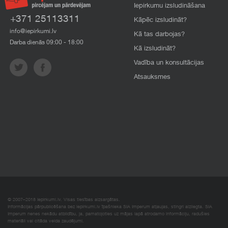
Iepirkumu izsludināšana
+371 25113311
Kāpēc izsludināt?
info@iepirkumi.lv
Kā tas darbojas?
Darba dienās 09:00 - 18:00
Kā izsludināt?
Vadība un konsultācijas
Atsauksmes
© 2007–2018 Iepirkumi.lv. Visas tiesības aizsargātas.
Informācijas pārpublicēšana bez iepirkumi.lv īpašnieka SIA Imperum atļaujas, stingri aizliegta. SIA
Imperum nenes nekādu atbildību, ja, pamatojoties uz mājas lapā atrodamo informāciju, radušies
materiāli vai citāda veida zaudējumi.