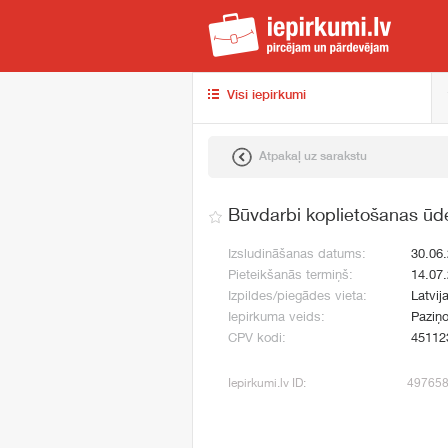
iep
Visi iepirkumi
Atpakaļ uz sarakstu
Būvdarbi koplietošanas ūd
Izsludināšanas datums:
30.06
Pieteikšanās termiņš:
14.07
Izpildes/piegādes vieta:
Latvij
Iepirkuma veids:
Paziņo
CPV kodi:
45112
Iepirkumi.lv ID:
49765