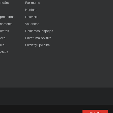
endārs
Par mums
Kontakti
apmācības
Rekvizīti
onements
Vakances
litātes
Reklāmas iespējas
nces
Privātuma politika
des
Sīkdatņu politika
iotēka