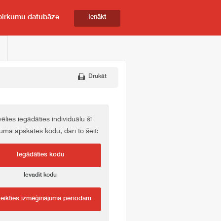
pirkumu datubāze
Ienākt
Drukāt
vēlies iegādāties individuālu šī
kuma apskates kodu, dari to šeit:
Iegādāties kodu
Ievadīt kodu
teikties izmēģinājuma periodam