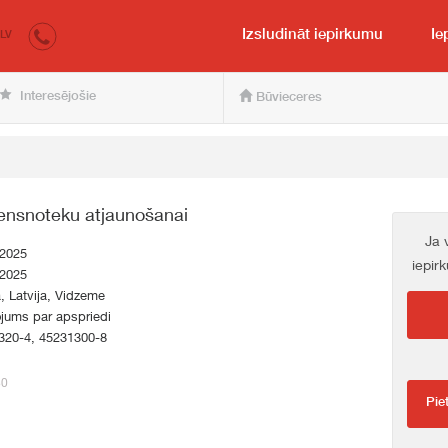
irkumi.lv
pircējam un pārdevējam
Izsludināt iepirkumu
Ie
LV
Interesējošie
Būvieceres
ensnoteku atjaunošanai
Ja 
.2025
iepir
.2025
a, Latvija, Vidzeme
jums par apspriedi
320-4, 45231300-8
80
Pie