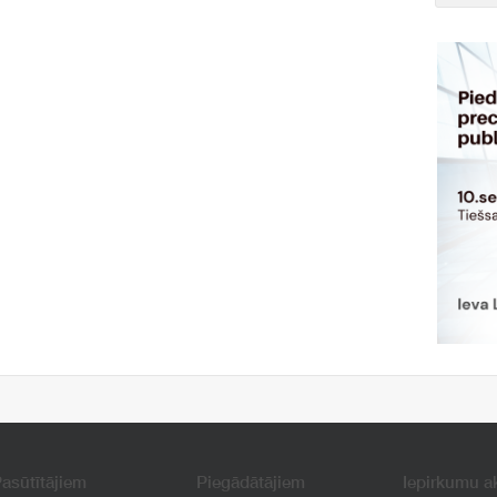
asūtītājiem
Piegādātājiem
Iepirkumu a