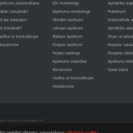
epirkumu izsludināšana
EIS monitorings
Apmācību kal
āpēc izsludināt?
Iepirkumu monitorings
Praktikumi
ā tas darbojas?
Aktuālie iepirkumi
Korporatīvās 
ā izsludināt?
Latvijas iepirkumi
Apmācību ab
adība un konsultācijas
Baltijas iepirkumi
Ziņas un aktua
tsauksmes
Eiropas iepirkumi
Nozares vaka
Nozaru katalogs
Ekspertu atbil
Iepirkumu statistika
Iepirkumu bibl
Būvieceres
Gada balva
Vadība un konsultācijas
Atsauksmes
rum atļaujas, stingri aizliegta. SIA
apā atrodamo informāciju, radušies