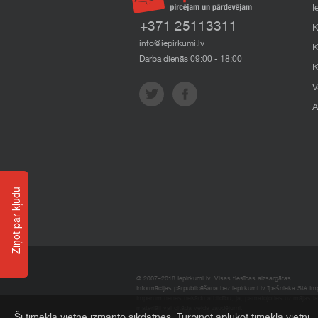
I
+371 25113311
K
info@iepirkumi.lv
K
Darba dienās 09:00 - 18:00
K
V
A
Ziņot par kļūdu
© 2007–2018 Iepirkumi.lv. Visas tiesības aizsargātas.
Informācijas pārpublicēšana bez iepirkumi.lv īpašnieka SIA Impe
Imperum nenes nekādu atbildību, ja, pamatojoties uz mājas l
materiāli vai citāda veida zaudējumi.