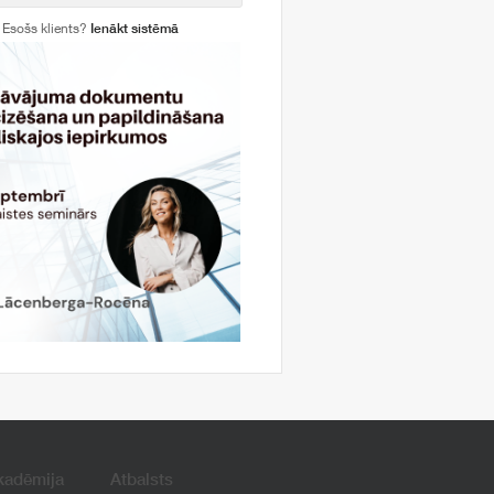
Esošs klients?
Ienākt sistēmā
kadēmija
Atbalsts