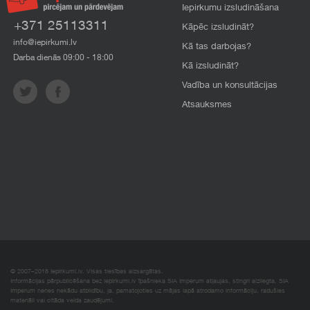
Iepirkumu izsludināšana
+371 25113311
Kāpēc izsludināt?
info@iepirkumi.lv
Kā tas darbojas?
Darba dienās 09:00 - 18:00
Kā izsludināt?
Vadība un konsultācijas
Atsauksmes
© 2007–2018 Iepirkumi.lv. Visas tiesības aizsargātas.
Informācijas pārpublicēšana bez iepirkumi.lv īpašnieka SIA Imperum atļaujas, stingri aizliegta. SIA
Imperum nenes nekādu atbildību, ja, pamatojoties uz mājas lapā atrodamo informāciju, radušies
materiāli vai citāda veida zaudējumi.