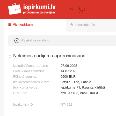
iepirkumi.lv
pir
LV
Visi iepirkumi
Interesējošie
Atpakaļ uz sarakstu
Nelaimes gadījumu apdrošināšana
Izsludināšanas datums:
27.06.2025
Pieteikšanās termiņš:
14.07.2025
Plānotā summa:
9500 EUR
Izpildes/piegādes vieta:
Latvija, Rīga, Latvija
Iepirkuma veids:
Iepirkums PIL 9.panta kārtībā
CPV kodi:
66510000-8, 66512100-3
Iepirkumi.lv ID:
4974222