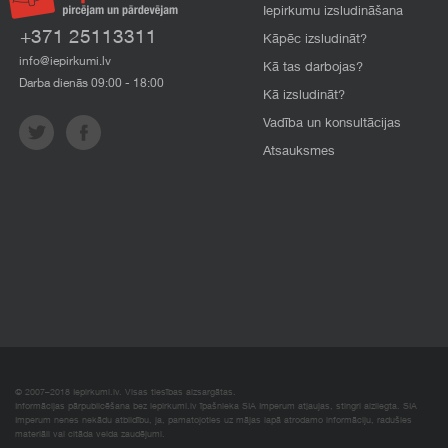
Iepirkumu izsludināšana
+371 25113311
Kāpēc izsludināt?
info@iepirkumi.lv
Kā tas darbojas?
Darba dienās 09:00 - 18:00
Kā izsludināt?
Vadība un konsultācijas
Atsauksmes
© 2007–2018 Iepirkumi.lv. Visas tiesības aizsargātas.
Informācijas pārpublicēšana bez iepirkumi.lv īpašnieka SIA Imperum atļaujas, stingri aizliegta. SIA
Imperum nenes nekādu atbildību, ja, pamatojoties uz mājas lapā atrodamo informāciju, radušies
materiāli vai citāda veida zaudējumi.