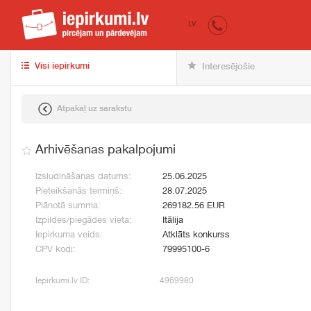
iepirkumi.lv
pir
LV
Visi iepirkumi
Interesējošie
Atpakaļ uz sarakstu
Arhivēšanas pakalpojumi
Izsludināšanas datums:
25.06.2025
Pieteikšanās termiņš:
28.07.2025
Plānotā summa:
269182.56 EUR
Izpildes/piegādes vieta:
Itālija
Iepirkuma veids:
Atklāts konkurss
CPV kodi:
79995100-6
Iepirkumi.lv ID:
4969980