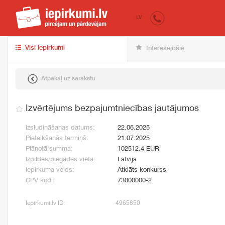
iepirkumi.lv
pir
LV
Visi iepirkumi
Interesējošie
Atpakaļ uz sarakstu
Izvērtējums bezpajumtniecības jautājumos
Izsludināšanas datums:
22.06.2025
Pieteikšanās termiņš:
21.07.2025
Plānotā summa:
102512.4 EUR
Izpildes/piegādes vieta:
Latvija
Iepirkuma veids:
Atklāts konkurss
CPV kodi:
73000000-2
Iepirkumi.lv ID:
4965850