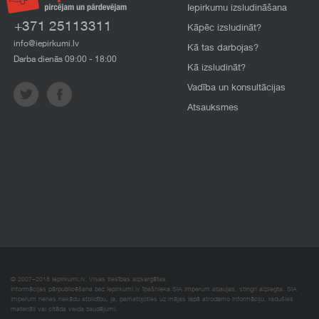
Iepirkumu izsludināšana
+371 25113311
Kāpēc izsludināt?
info@iepirkumi.lv
Kā tas darbojas?
Darba dienās 09:00 - 18:00
Kā izsludināt?
Vadība un konsultācijas
Atsauksmes
© 2007–2018 Iepirkumi.lv. Visas tiesības aizsargātas.
Informācijas pārpublicēšana bez iepirkumi.lv īpašnieka SIA Imperum atļaujas, stingri aizliegta. SIA
Imperum nenes nekādu atbildību, ja, pamatojoties uz mājas lapā atrodamo informāciju, radušies
materiāli vai citāda veida zaudējumi.