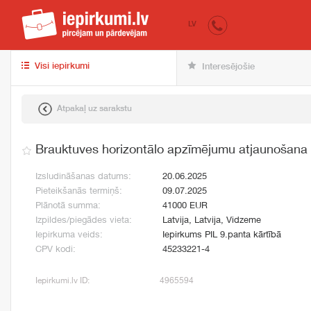
iepirkumi.lv
pir
LV
Visi iepirkumi
Interesējošie
Atpakaļ uz sarakstu
Brauktuves horizontālo apzīmējumu atjaunošana
Izsludināšanas datums:
20.06.2025
Pieteikšanās termiņš:
09.07.2025
Plānotā summa:
41000 EUR
Izpildes/piegādes vieta:
Latvija, Latvija, Vidzeme
Iepirkuma veids:
Iepirkums PIL 9.panta kārtībā
CPV kodi:
45233221-4
Iepirkumi.lv ID:
4965594