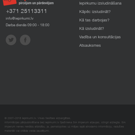
Iepirkumu izsludināšana
+371 25113311
Kāpēc izsludināt?
info@iepirkumi.lv
Kā tas darbojas?
Darba dienās 09:00 - 18:00
Kā izsludināt?
Vadība un konsultācijas
Atsauksmes
© 2007–2018 Iepirkumi.lv. Visas tiesības aizsargātas.
Informācijas pārpublicēšana bez iepirkumi.lv īpašnieka SIA Imperum atļaujas, stingri aizliegta. SIA
Imperum nenes nekādu atbildību, ja, pamatojoties uz mājas lapā atrodamo informāciju, radušies
materiāli vai citāda veida zaudējumi.